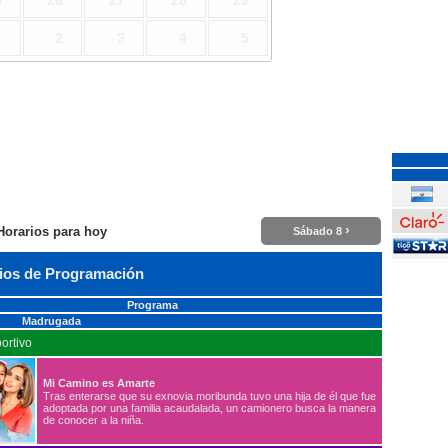
5
26
27
28
29
1
2
3
4
5
›
Horarios para hoy
Sábado 8
ios de Programación
Programa
Madrugada
ortivo
Mi Camino es Amarte
Tras enterarse que su exnovia moribunda tuvo una hija de él que fue
adoptada por una familia acaudalada, un camionero busca la manera
de conocer a la niña.