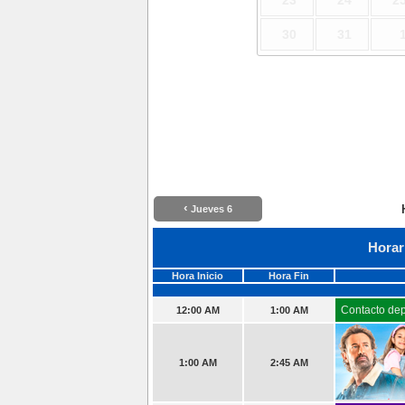
23
24
2
30
31
‹
Jueves 6
Horar
Hora Inicio
Hora Fin
Contacto dep
12:00 AM
1:00 AM
1:00 AM
2:45 AM