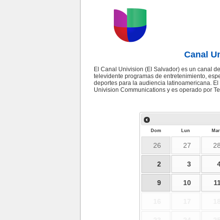
Canal Un
El Canal Univision (El Salvador) es un canal d
televidente programas de entretenimiento, espe
deportes para la audiencia latinoamericana. El
Univision Communications y es operado por Te
Dom
Lun
Mar
26
27
2
2
3
9
10
1
16
17
1