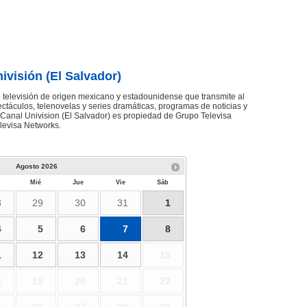
ivisión (El Salvador)
e televisión de origen mexicano y estadounidense que transmite al
ctáculos, telenovelas y series dramáticas, programas de noticias y
 Canal Univision (El Salvador) es propiedad de Grupo Televisa
levisa Networks.
Agosto
2026
Mié
Jue
Vie
Sáb
8
29
30
31
1
4
5
6
7
8
1
12
13
14
15
8
19
20
21
22