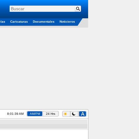
elas
Caricaturas
Documentales
Noticieros
8:01:40 AM
AM/PM
24 Hrs