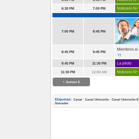
Noticiero N+
6:30 PM
7:00 PM
7:00 PM
8:45 PM
Miembros al 
8:45 PM
9:45 PM
T2
La piloto
9:45 PM
11:30 PM
Noticiero N+
11:30 PM
12:00 AM
‹
Jueves 6
Etiquetas:
|
|
Canal
Canal Univisión
Canal Univisión E
Salvador