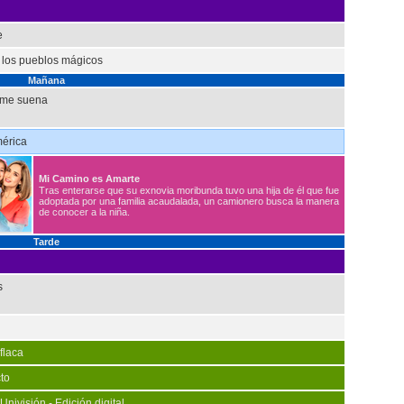
e
 los pueblos mágicos
Mañana
a me suena
mérica
Mi Camino es Amarte
Tras enterarse que su exnovia moribunda tuvo una hija de él que fue
adoptada por una familia acaudalada, un camionero busca la manera
de conocer a la niña.
Tarde
s
 flaca
to
Univisión - Edición digital