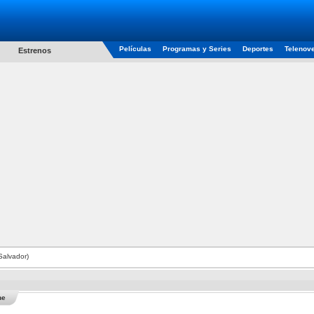
Películas
Programas y Series
Deportes
Telenov
Estrenos
Salvador)
he