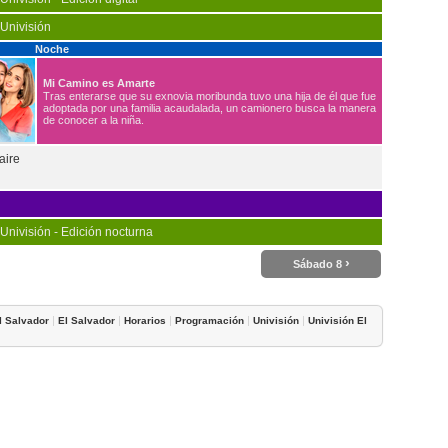
 Univisión
Noche
Mi Camino es Amarte
Tras enterarse que su exnovia moribunda tuvo una hija de él que fue
adoptada por una familia acaudalada, un camionero busca la manera
de conocer a la niña.
aire
 Univisión - Edición nocturna
›
Sábado 8
|
|
|
|
|
l Salvador
El Salvador
Horarios
Programación
Univisión
Univisión El