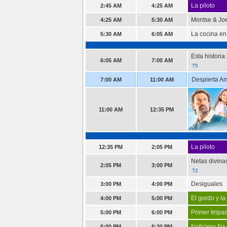
La piloto
2:45 AM
4:25 AM
Montse & Jo
4:25 AM
5:30 AM
La cocina en
5:30 AM
6:05 AM
Esta histori
6:05 AM
7:00 AM
T5
Despierta A
7:00 AM
11:00 AM
11:00 AM
12:35 PM
La piloto
12:35 PM
2:05 PM
Netas divina
2:05 PM
3:00 PM
T2
Desiguales
3:00 PM
4:00 PM
El gordo y la
4:00 PM
5:00 PM
Primer Impac
5:00 PM
6:00 PM
Noticiero N+ 
6:00 PM
6:30 PM