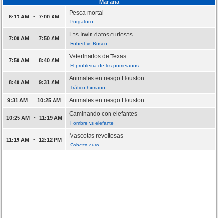
Mañana
Pesca mortal
-
6:13 AM
7:00 AM
Purgatorio
Los Irwin datos curiosos
-
7:00 AM
7:50 AM
Robert vs Bosco
Veterinarios de Texas
-
7:50 AM
8:40 AM
El problema de los pomeranos
Animales en riesgo Houston
-
8:40 AM
9:31 AM
Tráfico humano
-
Animales en riesgo Houston
9:31 AM
10:25 AM
Caminando con elefantes
-
10:25 AM
11:19 AM
Hombre vs elefante
Mascotas revoltosas
-
11:19 AM
12:12 PM
Cabeza dura