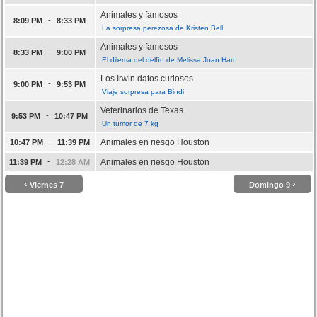
Animales y famosos
-
8:09 PM
8:33 PM
La sorpresa perezosa de Kristen Bell
Animales y famosos
-
8:33 PM
9:00 PM
El dilema del delfín de Melissa Joan Hart
Los Irwin datos curiosos
-
9:00 PM
9:53 PM
Viaje sorpresa para Bindi
Veterinarios de Texas
-
9:53 PM
10:47 PM
Un tumor de 7 kg
-
Animales en riesgo Houston
10:47 PM
11:39 PM
-
Animales en riesgo Houston
11:39 PM
12:28 AM
‹
›
Viernes 7
Domingo 9