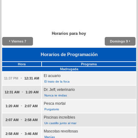
Horarios para hoy
‹
›
Viernes 7
Domingo 9
Horarios de Programación
Hora
Programa
Madrugada
El acuario
-
11:37 PM
12:31 AM
El trato de la foca
Dr. Jeff, veterinario
-
12:31 AM
1:20 AM
Nunca te rindas
Pesca mortal
-
1:20 AM
2:07 AM
Purgatorio
Piscinas increíbles
-
2:07 AM
2:58 AM
Un castillo junto al mar
Mascotas revoltosas
-
2:58 AM
3:46 AM
Manías