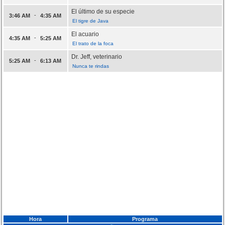
El último de su especie
-
3:46 AM
4:35 AM
El tigre de Java
El acuario
-
4:35 AM
5:25 AM
El trato de la foca
Dr. Jeff, veterinario
-
5:25 AM
6:13 AM
Nunca te rindas
Hora
Programa