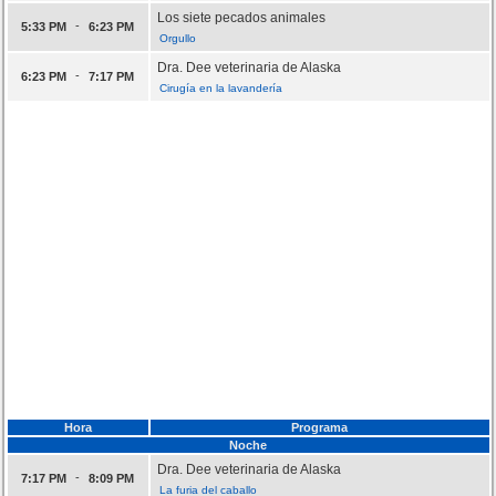
Los siete pecados animales
-
5:33 PM
6:23 PM
Orgullo
Dra. Dee veterinaria de Alaska
-
6:23 PM
7:17 PM
Cirugía en la lavandería
Hora
Programa
Noche
Dra. Dee veterinaria de Alaska
-
7:17 PM
8:09 PM
La furia del caballo