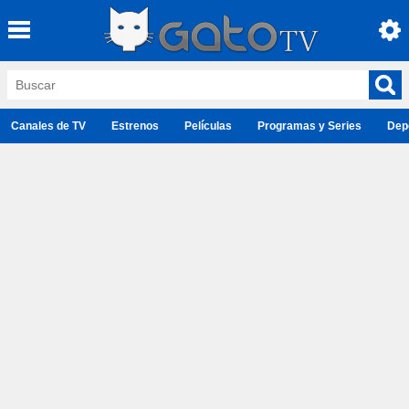
Canales de TV
Estrenos
Películas
Programas y Series
Dep