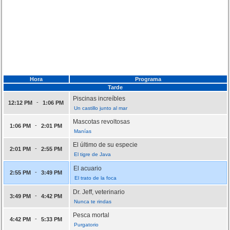
Hora
Programa
Tarde
Piscinas increíbles
-
12:12 PM
1:06 PM
Un castillo junto al mar
Mascotas revoltosas
-
1:06 PM
2:01 PM
Manías
El último de su especie
-
2:01 PM
2:55 PM
El tigre de Java
El acuario
-
2:55 PM
3:49 PM
El trato de la foca
Dr. Jeff, veterinario
-
3:49 PM
4:42 PM
Nunca te rindas
Pesca mortal
-
4:42 PM
5:33 PM
Purgatorio