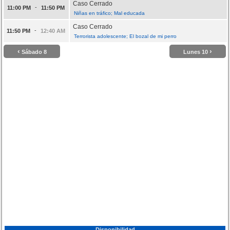
Caso Cerrado
-
11:00 PM
11:50 PM
Niñas en tráfico; Mal educada
Caso Cerrado
-
11:50 PM
12:40 AM
Terrorista adolescente; El bozal de mi perro
‹
›
Sábado 8
Lunes 10
Disponibilidad