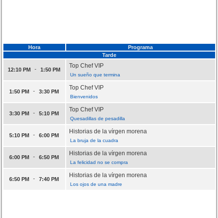
Hora
Programa
Tarde
Top Chef VIP
-
12:10 PM
1:50 PM
Un sueño que termina
Top Chef VIP
-
1:50 PM
3:30 PM
Bienvenidos
Top Chef VIP
-
3:30 PM
5:10 PM
Quesadillas de pesadilla
Historias de la vírgen morena
-
5:10 PM
6:00 PM
La bruja de la cuadra
Historias de la vírgen morena
-
6:00 PM
6:50 PM
La felicidad no se compra
Historias de la vírgen morena
-
6:50 PM
7:40 PM
Los ojos de una madre