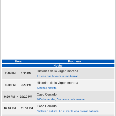
Hora
Programa
Noche
Historias de la vírgen morena
-
7:40 PM
8:30 PM
La vida que llevo entre mis brazos
Historias de la vírgen morena
-
8:30 PM
9:20 PM
Libertad robada
Caso Cerrado
-
9:20 PM
10:10 PM
Niña bartender; Contacto con la muerte
Caso Cerrado
-
10:10 PM
11:00 PM
Violación pública; En el mar la vida es más sabrosa