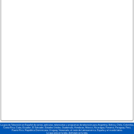
La guía de Televisión en Español de series, películas, telenovelas y programas de televisión para Argentina, Bolivia, Chile, Colombia,
Costa Rica, Cuba, Ecuador, El Salvador, Estados Unidos, Guatemala, Honduras, México, Nicaragua, Panamá, Paraguay, Perú,
Puerto Rico, República Dominicana, Uruguay, Venezuela, el resto de Latinoamérica, España y el mundo latino.
Lo que está en la tele, disfrútalo en tu tele.