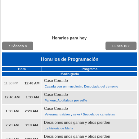
Horarios para hoy
‹
›
Sábado 8
Lunes 10
Horarios de Programación
Hora
Programa
Madrugada
Caso Cerrado
-
11:50 PM
12:40 AM
Casada con un musulmán; Despojada del demonio
Caso Cerrado
-
12:40 AM
1:30 AM
Parkour; Apuñalada por selfie
Caso Cerrado
-
1:30 AM
2:20 AM
Veterana, traición y sexo / Secuela de carteristas
Decisiones unos ganan y otros pierden
-
2:20 AM
3:10 AM
La historia de María
Decisiones unos ganan y otros pierden
-
3:10 AM
4:00 AM