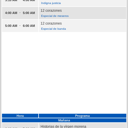
Indigna justicia
12 corazones
-
4:00 AM
5:00 AM
Especial de meseros
12 corazones
-
5:00 AM
6:00 AM
Especial de banda
Hora
Programa
Mañana
Historias de la vírgen morena