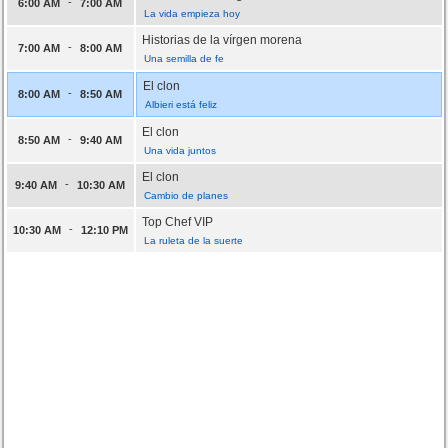
-
6:00 AM
7:00 AM
La vida empieza hoy
Historias de la vírgen morena
-
7:00 AM
8:00 AM
Una semilla de fe
El clon
-
8:00 AM
8:50 AM
Albieri está feliz
El clon
-
8:50 AM
9:40 AM
Una vida juntos
El clon
-
9:40 AM
10:30 AM
Cambio de planes
Top Chef VIP
-
10:30 AM
12:10 PM
La ruleta de la suerte