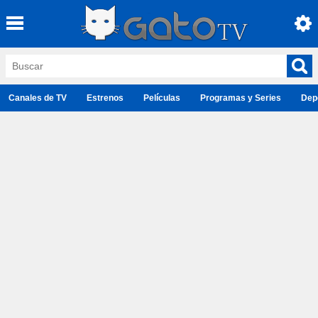
Canales de TV
Estrenos
Películas
Programas y Series
Dep