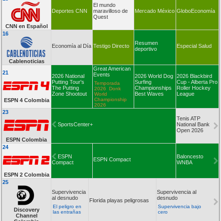
El mundo
Deportes CNN
maravilloso de
Mercado México
GloboEconomía
Quest
CNN en Español
16
Resumen
Economía al Día
Testigo Directo
Especial Salud
deportivo
Cablenoticias
Great American
21
Events
2026 National
2026 World Dog
2026 Blackbird
Putting Tour's
Surfing
Cup - Alberta Pro
Temporada
The Putting
Championships
Roller Hockey
2026 Donk
Zone Shootout
Best Waves
League
World
Championship
ESPN 4 Colombia
2026
23
Tenis ATP
SportsCenter+
National Bank
Open 2026
ESPN Colombia
24
ESPN
Baloncesto
ESPN Compact
Compact
WNBA
ESPN 2 Colombia
25
Supervivencia
Supervivencia al
al desnudo
desnudo
Florida playas peligrosas
El peligro en
Supervivencia bajo
Discovery
las entrañas
cero
Channel