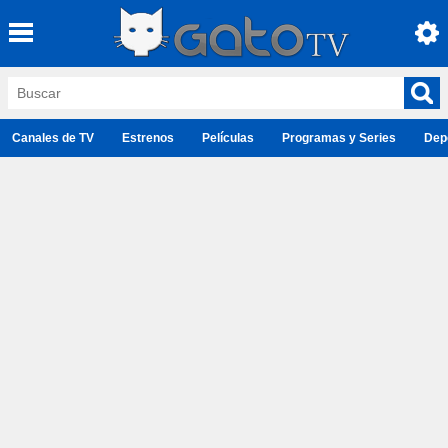
Canales de TV
Estrenos
Películas
Programas y Series
Dep