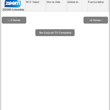
NCC Salud
Vive la Vida
Global es
Fuerza latina
ZOOM Colombia
‹ -2 Horas
+2 Horas ›
Ver Guía de TV Completa