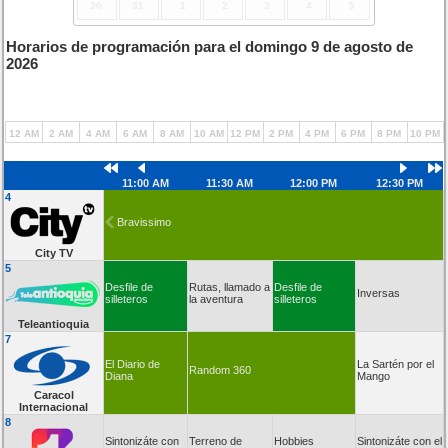
30
31
1
2
3
4
5
Horarios de programación para el domingo 9 de agosto de
2026
12 AM
2 AM
4 AM
6 AM
8 AM
10 AM
12 PM
2 PM
4 PM
6 PM
8 PM
10 PM
11:00 AM
11:30 AM
12:00 PM
12:30 PM
4
Bravissimo
City TV
5
Desfile de
Rutas, llamado a
Desfile de
Inversas
silleteros
la aventura
silleteros
Teleantioquia
7
El Diario de
La Sartén por el
Random 360
Diana
Mango
Caracol
Internacional
8
Sintonizáte con
Terreno de
Hobbies
Sintonizáte con el