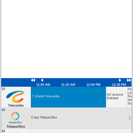
11:00 AM
11:30 AM
12:00 PM
12:30 PM
32
Por
La
Así avanza
Infantil Telecaribe
Rut
Soledad
del
Sol
Telecaribe
33
Copa Telepacífico
Telepacífico
34