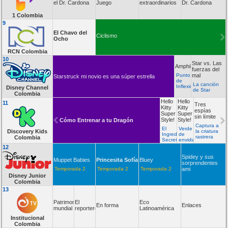
el Dr. Cardona
Juego
extraordinarios
Dr. Cardona
1 Colombia
9
El Chavo del
Ciclismo
Ocho
RCN Colombia
10
Star vs. Las
Amphibia
fuerzas del
Punto
mal
Starstruck mi novio es una súper estrella
de
La canción
Inflexión
Disney Channel
de Star
Colombia
Hello
Hello
11
Tres
Kitty
Kitty
espías
Super
Super
sin límite
Style!
Style!
Cómo Entrenar a tu Dragón
Captura a
El
Verde
Discovery Kids
la criatura
Ingrediente
de
rastrera
Colombia
Secreto
envidia
12
Spidey y sus
Muppet Babies
Princesita Sofía
Bluey
sorprendentes
Temporada 2
Temporada 2
Temporada 2
ami
Disney Junior
Colombia
13
Patrimonio
El
Eco
En forma
Enlaces
mundial
reportero
Latinoamérica
Institucional
Colombia