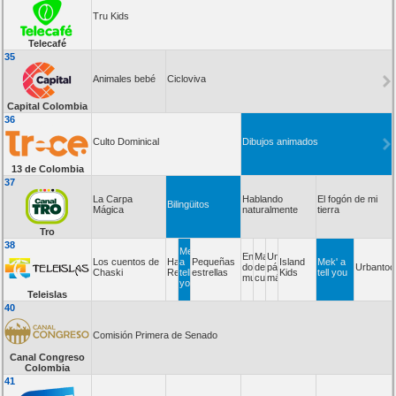
Tru Kids
Telecafé
35
Animales bebé
Cicloviva
Capital Colombia
36
Culto Dominical
Dibujos animados
13 de Colombia
37
La Carpa
Hablando
El fogón de mi
Bilingüitos
Mágica
naturalmente
tierra
Tro
38
Mek'
Entre
Mar
Un
Los cuentos de
Happy
a
Pequeñas
Island
Mek' a
dos
de
pájaro
Urbanto
Chaski
Reef
tell
estrellas
Kids
tell you
mundos
cuentos
más
you
Teleislas
40
Comisión Primera de Senado
Canal Congreso
Colombia
41