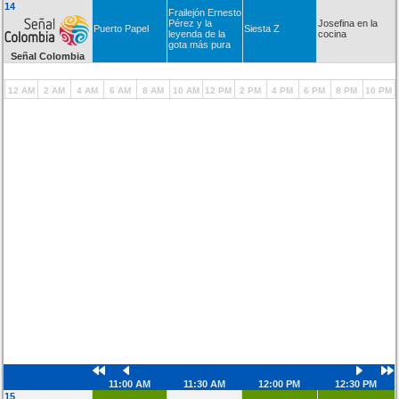
14
Frailejón Ernesto
Pérez y la
Josefina en la
Puerto Papel
Siesta Z
leyenda de la
cocina
gota más pura
Señal Colombia
12 AM
2 AM
4 AM
6 AM
8 AM
10 AM
12 PM
2 PM
4 PM
6 PM
8 PM
10 PM
11:00 AM
11:30 AM
12:00 PM
12:30 PM
15