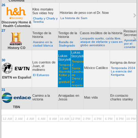
Colombia
26
Kilos mortales
Historias de peso con el Dr. Now
Sus vidas hoy
La historia de Sam
Charity y Charly y
Teretha
Discovery Home &
Health Colombia
27
Restaura
Testigo de la
Testigo de la
Casos insólitos de la historia
Secretas
historia
historia
Leopardo suelto, caída libre,
Apostan
ataque de elefante y caos en
Asesino en la
Batalla de
por el
globo aerostático
ciudad blanca
Stalingrado
corvette
History CO
Lukas
Lukas
Storyteller
Storyteller
30
Temporada
Los cuentos de
Kerigma de Amor
Temporada
2
Juan, el
México Católico
Temporada 2024
2 San
Santa
molinero
La esencia del
Maximiliano
Catalina
Kerigama
El Esfuerzo
Kolbe y
de
EWTN en Español
la
Siena y
gratitud
el
respeto
31
Camino a la
Arraigadas en
En contacto
Mas vida
victoria
Jesús
charles stanley
TBN
12 AM
2 AM
4 AM
6 AM
8 AM
10 AM
12 PM
2 PM
4 PM
6 PM
8 PM
10 PM