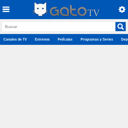
Canales de TV
Estrenos
Películas
Programas y Series
Dep