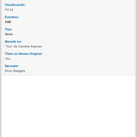
Clasificación:
TV-14
Estudios:
A&E
Tipo:
Serie
Basado en:
"You" de Caroline Kepnes
Título en Idioma Original:
You
Narrador:
Penn Badgley