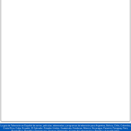
La guía de Televisión en Español de series, películas, telenovelas y programas de televisión para Argentina, Bolivia, Chile, Colombia,
Costa Rica, Cuba, Ecuador, El Salvador, Estados Unidos, Guatemala, Honduras, México, Nicaragua, Panamá, Paraguay, Perú,
Puerto Rico, República Dominicana, Uruguay, Venezuela, el resto de Latinoamérica, España y el mundo latino.