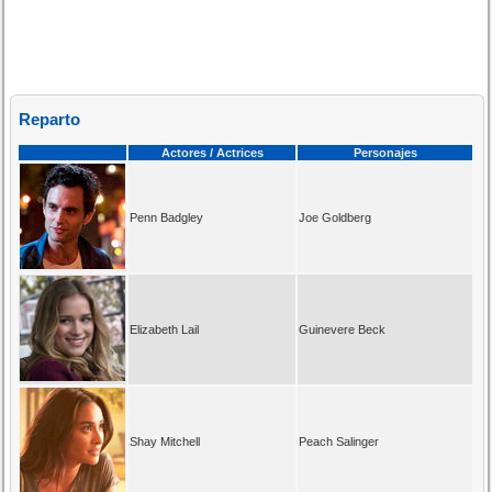
Reparto
Actores / Actrices
Personajes
Penn Badgley
Joe Goldberg
Elizabeth Lail
Guinevere Beck
Shay Mitchell
Peach Salinger