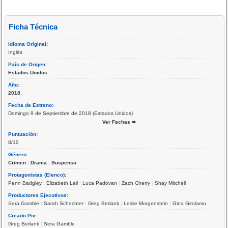
Ficha Técnica
Idioma Original:
Inglés
País de Origen:
Estados Unidos
Año:
2018
Fecha de Estreno:
Domingo 9 de Septiembre de 2018 (Estados Unidos)
Ver Fechas ➨
Puntuación:
8/10
Género:
Crimen
|
Drama
|
Suspenso
Protagonistas (Elenco):
Penn Badgley
|
Elizabeth Lail
|
Luca Padovan
|
Zach Cherry
|
Shay Mitchell
Productores Ejecutivos:
Sera Gamble
|
Sarah Schechter
|
Greg Berlanti
|
Leslie Morgenstein
|
Gina Girolamo
Creado Por:
Greg Berlanti
|
Sera Gamble