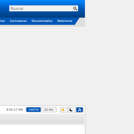
elas
Caricaturas
Documentales
Noticieros
8:52:18 PM
AM/PM
24 Hrs