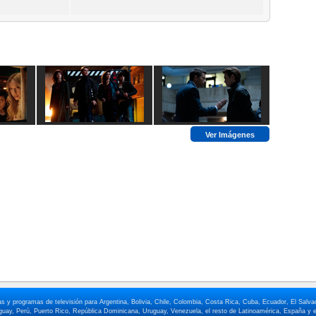
Ver Imágenes
elas y programas de televisión para Argentina, Bolivia, Chile, Colombia, Costa Rica, Cuba, Ecuador, El Sa
ay, Perú, Puerto Rico, República Dominicana, Uruguay, Venezuela, el resto de Latinoamérica, España y e