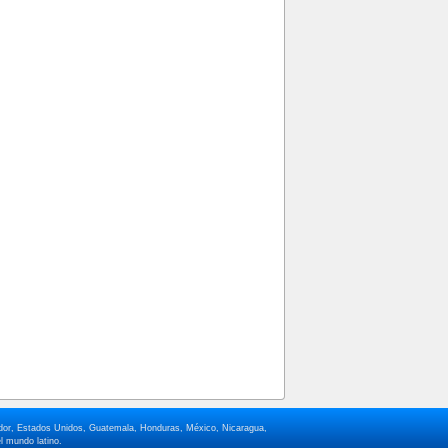
lvador, Estados Unidos, Guatemala, Honduras, México, Nicaragua,
l mundo latino.