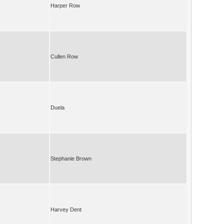
Harper Row
Cullen Row
Duela
Stephanie Brown
Harvey Dent