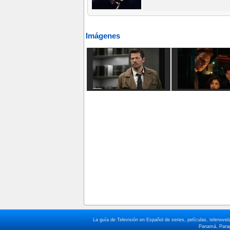
Imágenes
La guía de Televisión en Español de series, películas, telenov
Panamá, Paragu