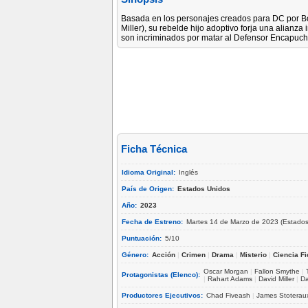
Basada en los personajes creados para DC por Bob
Miller), su rebelde hijo adoptivo forja una alian
son incriminados por matar al Defensor Encapuc
Ficha Técnica
Idioma Original:
Inglés
País de Origen:
Estados Unidos
Año:
2023
Fecha de Estreno:
Martes 14 de Marzo de 2023 (Estados
Puntuación:
5/10
Género:
Acción
|
Crimen
|
Drama
|
Misterio
|
Ciencia Fi
Oscar Morgan
|
Fallon Smythe
|
Protagonistas (Elenco):
|
Rahart Adams
|
David Miller
|
D
Productores Ejecutivos:
Chad Fiveash
|
James Stoterau