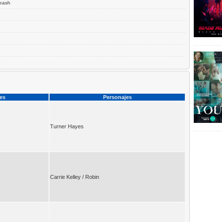
eash
ces
Personajes
Turner Hayes
Carrie Kelley / Robin