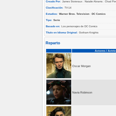
Creado Por:
James Stoteraux
|
Natalie Abrams
|
Chad Fiv
Clasificación:
TV-14
Estudios:
Warner Bros. Television
|
DC Comics
Tipo:
Serie
Basado en:
Los personajes de DC Comics
Título en Idioma Original:
Gotham Knights
Reparto
Actores / Actri
Oscar Morgan
Navia Robinson