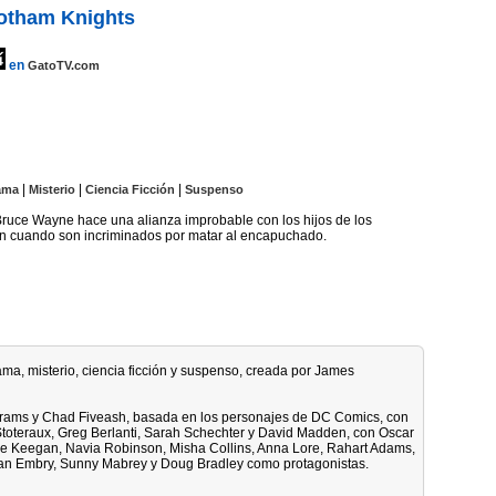
otham Knights
en
GatoTV.com
|
|
|
ama
Misterio
Ciencia Ficción
Suspenso
 Bruce Wayne hace una alianza improbable con los hijos de los
 cuando son incriminados por matar al encapuchado.
ama, misterio, ciencia ficción y suspenso, creada por James
brams y Chad Fiveash, basada en los personajes de DC Comics, con
toteraux, Greg Berlanti, Sarah Schechter y David Madden, con Oscar
ose Keegan, Navia Robinson, Misha Collins, Anna Lore, Rahart Adams,
han Embry, Sunny Mabrey y Doug Bradley como protagonistas.