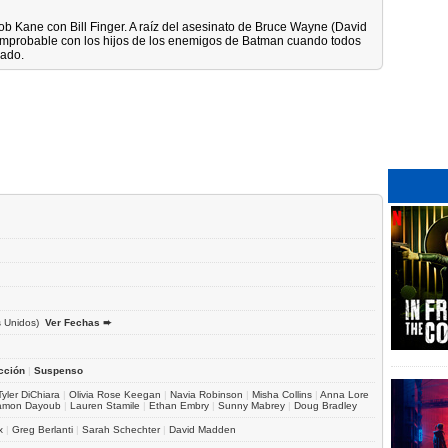
 Kane con Bill Finger. A raíz del asesinato de Bruce Wayne (David
za improbable con los hijos de los enemigos de Batman cuando todos
hado.
 Unidos)
Ver Fechas ➨
cción
|
Suspenso
Tyler DiChiara
|
Olivia Rose Keegan
|
Navia Robinson
|
Misha Collins
|
Anna Lore
amon Dayoub
|
Lauren Stamile
|
Ethan Embry
|
Sunny Mabrey
|
Doug Bradley
x
|
Greg Berlanti
|
Sarah Schechter
|
David Madden