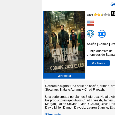
G
2023
|
|
Acción
Crimen
Dr
El hijo adoptivo de
enemigos de Batman
Ver Trailer
Ver Poster
Gotham Knights
: Una serie de acción, crimen, dr
Stoteraux, Natalie Abrams y Chad Fiveash.
Una serie creada por James Stoteraux, Natalie A
los productores ejecutivos Chad Fiveash, James S
Morgan, Fallon Smythe, Tyler DiChiara, Olivia R
David Miller, Damon Dayoub, Lauren Stamile, Et
Sinopsis