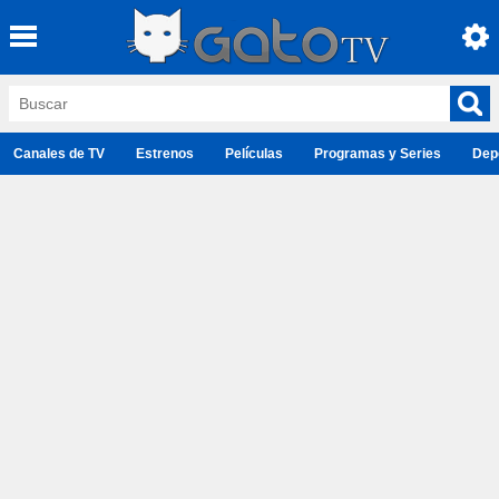
Canales de TV
Estrenos
Películas
Programas y Series
Dep