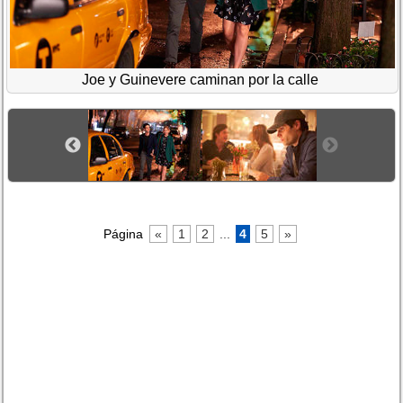
Joe y Guinevere caminan por la calle
Página
«
1
2
...
4
5
»