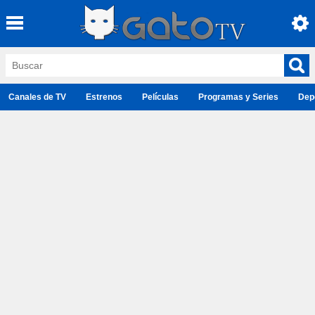
Canales de TV
Estrenos
Películas
Programas y Series
Dep