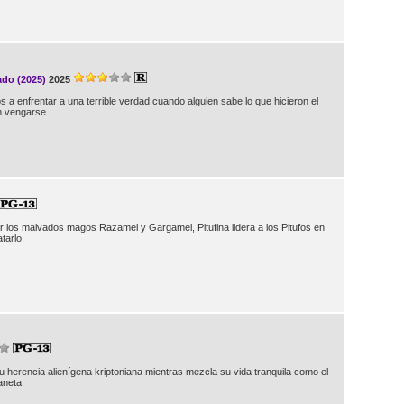
ado (2025)
2025
 a enfrentar a una terrible verdad cuando alguien sabe lo que hicieron el
 vengarse.
r los malvados magos Razamel y Gargamel, Pitufina lidera a los Pitufos en
tarlo.
 herencia alienígena kriptoniana mientras mezcla su vida tranquila como el
aneta.