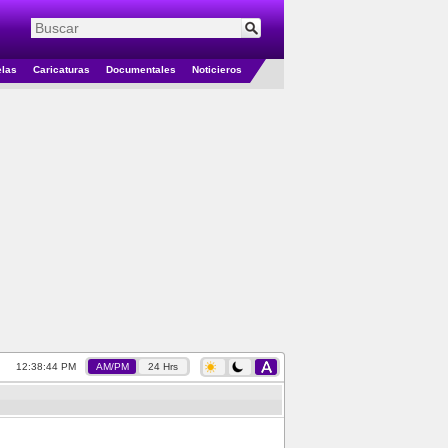
elas
Caricaturas
Documentales
Noticieros
12:38:45 PM
AM/PM
24 Hrs