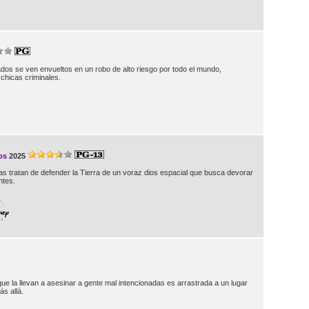
os se ven envueltos en un robo de alto riesgo por todo el mundo,
chicas criminales.
os
2025
as tratan de defender la Tierra de un voraz dios espacial que busca devorar
ntes.
e la llevan a asesinar a gente mal intencionadas es arrastrada a un lugar
ás allá.