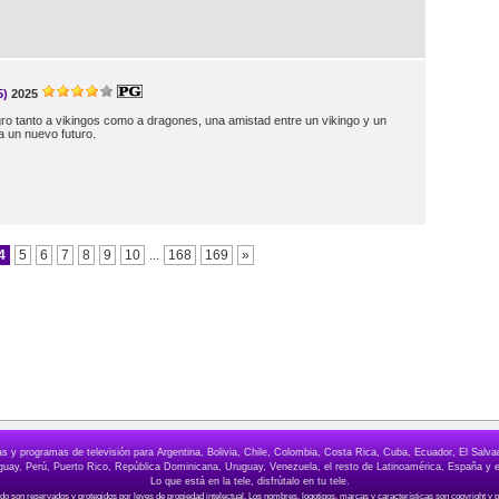
5)
2025
o tanto a vikingos como a dragones, una amistad entre un vikingo y un
a un nuevo futuro.
4
5
6
7
8
9
10
...
168
169
»
elas y programas de televisión para Argentina, Bolivia, Chile, Colombia, Costa Rica, Cuba, Ecuador, El Sa
ay, Perú, Puerto Rico, República Dominicana, Uruguay, Venezuela, el resto de Latinoamérica, España y e
Lo que está en la tele, disfrútalo en tu tele.