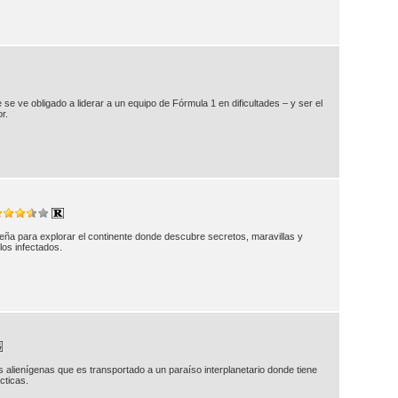
 se ve obligado a liderar a un equipo de Fórmula 1 en dificultades – y ser el
r.
ña para explorar el continente donde descubre secretos, maravillas y
los infectados.
 alienígenas que es transportado a un paraíso interplanetario donde tiene
cticas.