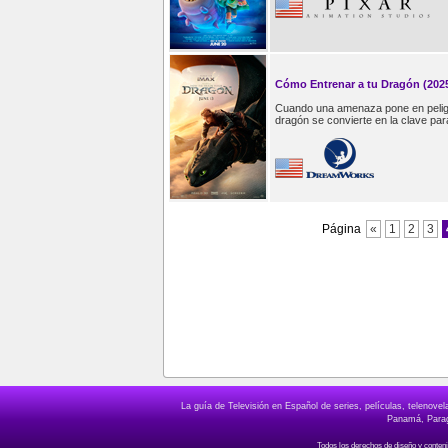
Cómo Entrenar a tu Dragón (202
Cuando una amenaza pone en peligr
dragón se convierte en la clave par
Página
«
1
2
3
La guía de Televisión en Español de series, películas, telenov
Panamá, Paragu