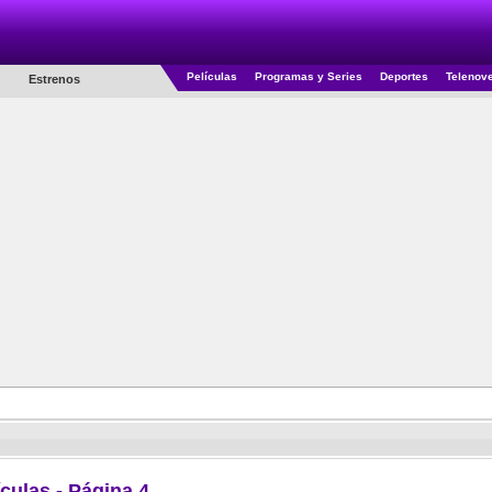
Películas
Programas y Series
Deportes
Telenov
Estrenos
ículas - Página 4