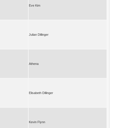
Eve Kim
Julian Dillinger
Athena
Elisabeth Dillinger
Kevin Flynn