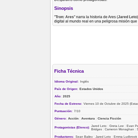
Sinopsis
"
Tron: Ares
" narra la historia de Ares (
Jared Leto
digital al mundo real en una peligrosa misión que
Ficha Técnica
Idioma Original:
Inglés
País de Origen:
Estados Unidos
Año:
2025
Fecha de Estreno:
Viernes 10 de Octubre de 2025 (Esta
Puntuación:
7/10
Género:
Acción
|
Aventura
|
Ciencia Ficción
Jared Leto
|
Greta Lee
|
Evan Pe
Protagonistas (Elenco):
Bridges
|
Cameron Monaghan
|
Productores:
Sean Bailey
|
Jared Leto
|
Emma Ludbrook