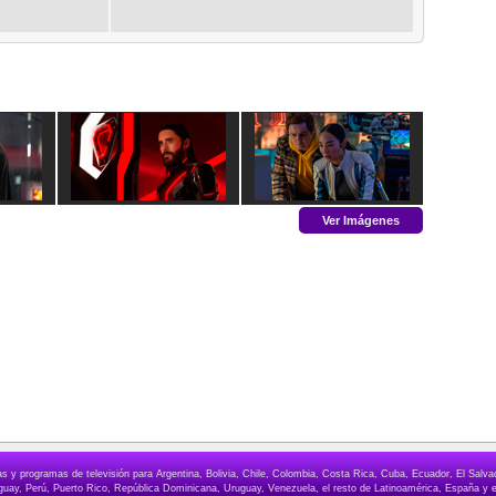
Ver Imágenes
elas y programas de televisión para Argentina, Bolivia, Chile, Colombia, Costa Rica, Cuba, Ecuador, El Sa
ay, Perú, Puerto Rico, República Dominicana, Uruguay, Venezuela, el resto de Latinoamérica, España y e