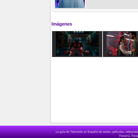
Imágenes
La guía de Televisión en Español de series, películas, telenov
Panamá, Paragu