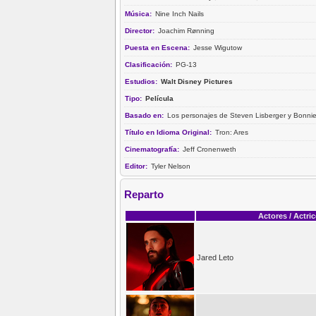
Música:
Nine Inch Nails
Director:
Joachim Rønning
Puesta en Escena:
Jesse Wigutow
Clasificación:
PG-13
Estudios:
Walt Disney Pictures
Tipo:
Película
Basado en:
Los personajes de Steven Lisberger y Bonni
Título en Idioma Original:
Tron: Ares
Cinematografía:
Jeff Cronenweth
Editor:
Tyler Nelson
Reparto
Actores / Actri
Jared Leto