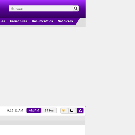
elas
Caricaturas
Documentales
Noticieros
9:12:12 AM
AM/PM
24 Hrs