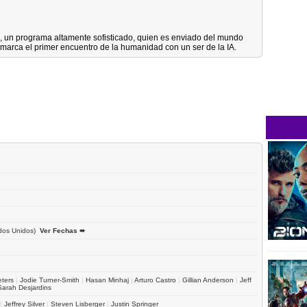
), un programa altamente sofisticado, quien es enviado del mundo
 marca el primer encuentro de la humanidad con un ser de la IA.
dos Unidos)
Ver Fechas ➨
ters
|
Jodie Turner-Smith
|
Hasan Minhaj
|
Arturo Castro
|
Gillian Anderson
|
Jeff
Sarah Desjardins
|
Jeffrey Silver
|
Steven Lisberger
|
Justin Springer