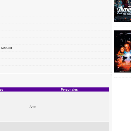
e MacBird
ces
Personajes
Ares