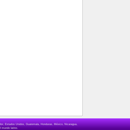
lvador, Estados Unidos, Guatemala, Honduras, México, Nicaragua,
l mundo latino.