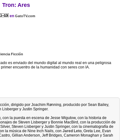
Tron: Ares
en
GatoTV.com
iencia Ficción
cado es enviado del mundo digital al mundo real en una peligrosa
 primer encuentro de la humanidad con seres con IA.
 ficción, dirigido por Joachim Rønning, producido por Sean Bailey,
 Lisberger y Justin Springer.
, con la puesta en escena de Jesse Wigutow, con la historia de
sonajes de Steven Lisberger y Bonnie MacBird, con la producción de
Silver, Steven Lisberger y Justin Springer, con la cinematografía de
con la música de Nine Inch Nails, con
Jared Leto
, Greta Lee, Evan
 Castro, Gillian Anderson, Jeff Bridges, Cameron Monaghan y Sarah