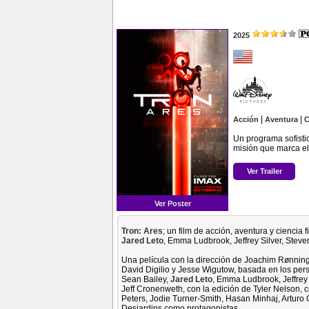
2025
|
|
Acción
Aventura
C
Un programa sofisti
misión que marca el
Ver Trailer
Ver Poster
Tron: Ares
; un film de acción, aventura y ciencia
Jared Leto
, Emma Ludbrook, Jeffrey Silver, Steven
Una película con la dirección de Joachim Rønning
David Digilio y Jesse Wigutow, basada en los per
Sean Bailey,
Jared Leto
, Emma Ludbrook, Jeffrey 
Jeff Cronenweth, con la edición de Tyler Nelson, 
Peters, Jodie Turner-Smith, Hasan Minhaj, Arturo
Desjardins como protagonistas.