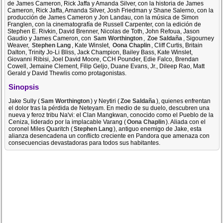
de James Cameron, Rick Jaffa y Amanda Silver, con la historia de James
Cameron, Rick Jaffa, Amanda Silver, Josh Friedman y Shane Salerno, con la
producción de James Cameron y Jon Landau, con la música de Simon
Franglen, con la cinematografía de Russell Carpenter, con la edición de
Stephen E. Rivkin, David Brenner, Nicolas de Toth, John Refoua, Jason
Gaudio y James Cameron, con
Sam Worthington
,
Zoe Saldaña
, Sigourney
Weaver,
Stephen Lang
, Kate Winslet,
Oona Chaplin
, Cliff Curtis, Britain
Dalton, Trinity Jo-Li Bliss, Jack Champion, Bailey Bass, Kate Winslet,
Giovanni Ribisi, Joel David Moore, CCH Pounder, Edie Falco, Brendan
Cowell, Jemaine Clement, Filip Geljo, Duane Evans, Jr., Dileep Rao, Matt
Gerald y David Thewlis como protagonistas.
Sinopsis
Jake Sully (
Sam Worthington
) y Neytiri (
Zoe Saldaña
), quienes enfrentan
el dolor tras la pérdida de Neteyam. En medio de su duelo, descubren una
nueva y feroz tribu Na'vi: el Clan Mangkwan, conocido como el Pueblo de la
Ceniza, liderado por la implacable Varang (
Oona Chaplin
). Aliada con el
coronel Miles Quaritch (
Stephen Lang
), antiguo enemigo de Jake, esta
alianza desencadena un conflicto creciente en Pandora que amenaza con
consecuencias devastadoras para todos sus habitantes.