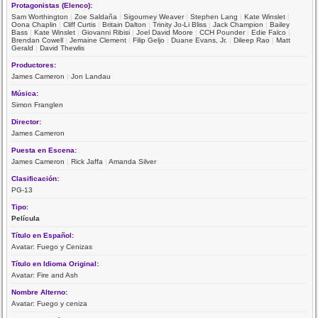
Protagonistas (Elenco):
Sam Worthington
|
Zoe Saldaña
|
Sigourney Weaver
|
Stephen Lang
|
Kate Winslet
|
Oona Chaplin
|
Cliff Curtis
|
Britain Dalton
|
Trinity Jo-Li Bliss
|
Jack Champion
|
Bailey
Bass
|
Kate Winslet
|
Giovanni Ribisi
|
Joel David Moore
|
CCH Pounder
|
Edie Falco
|
Brendan Cowell
|
Jemaine Clement
|
Filip Geljo
|
Duane Evans, Jr.
|
Dileep Rao
|
Matt
Gerald
|
David Thewlis
Productores:
James Cameron
|
Jon Landau
Música:
Simon Franglen
Director:
James Cameron
Puesta en Escena:
James Cameron
|
Rick Jaffa
|
Amanda Silver
Clasificación:
PG-13
Tipo:
Película
Título en Español:
Avatar: Fuego y Cenizas
Título en Idioma Original:
Avatar: Fire and Ash
Nombre Alterno:
Avatar: Fuego y ceniza