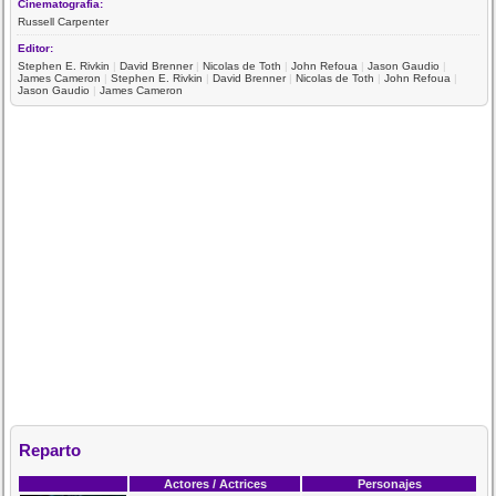
Cinematografía:
Russell Carpenter
Editor:
Stephen E. Rivkin
|
David Brenner
|
Nicolas de Toth
|
John Refoua
|
Jason Gaudio
|
James Cameron
|
Stephen E. Rivkin
|
David Brenner
|
Nicolas de Toth
|
John Refoua
|
Jason Gaudio
|
James Cameron
Reparto
Actores / Actrices
Personajes