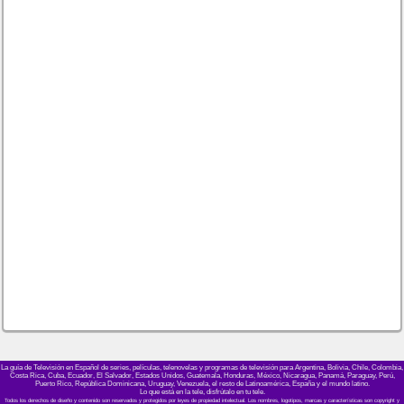
La guía de Televisión en Español de series, películas, telenovelas y programas de televisión para Argentina, Bolivia, Chile, Colombia,
Costa Rica, Cuba, Ecuador, El Salvador, Estados Unidos, Guatemala, Honduras, México, Nicaragua, Panamá, Paraguay, Perú,
Puerto Rico, República Dominicana, Uruguay, Venezuela, el resto de Latinoamérica, España y el mundo latino.
Lo que está en la tele, disfrútalo en tu tele.