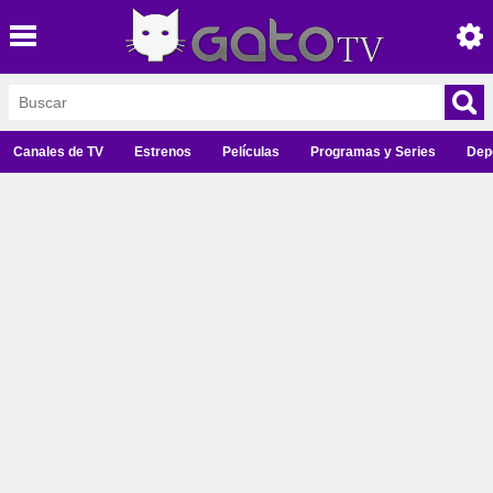
Canales de TV
Estrenos
Películas
Programas y Series
Dep