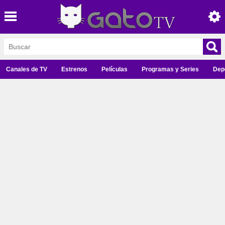
Canales de TV
Estrenos
Películas
Programas y Series
Dep