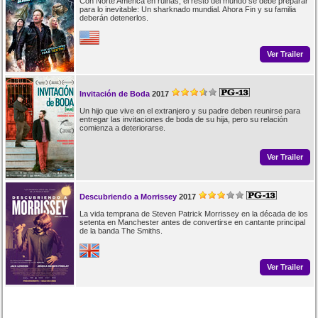
Con Norte América en ruinas, el resto del mundo se debe preparar
para lo inevitable: Un sharknado mundial. Ahora Fin y su familia
deberán detenerlos.
Ver Trailer
Invitación de Boda
2017
Un hijo que vive en el extranjero y su padre deben reunirse para
entregar las invitaciones de boda de su hija, pero su relación
comienza a deteriorarse.
Ver Trailer
Descubriendo a Morrissey
2017
La vida temprana de Steven Patrick Morrissey en la década de los
setenta en Manchester antes de convertirse en cantante principal
de la banda The Smiths.
Ver Trailer