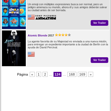
Un emoji con múltiples expresiones busca ser normal, pero un
peligro amenaza su mundo, ahora él y sus amigos deberán salvar
su ciudad antes de ser borrada.
Ver Trailer
Atomic Blonde
2017
La agente favorita de su Majestad es enviada a una nueva misión,
para entregar un expediente importante a la ciudad de Berlín con la
ayuda de David Percival.
Ver Trailer
Página
«
1
2
...
124
...
168
169
»