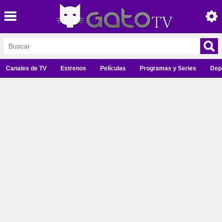
Canales de TV
Estrenos
Películas
Programas y Series
Dep