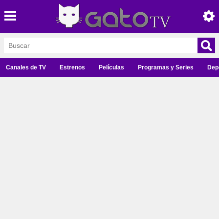
Canales de TV
Estrenos
Películas
Programas y Series
Dep