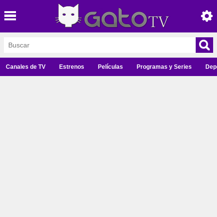
Canales de TV
Estrenos
Películas
Programas y Series
Dep