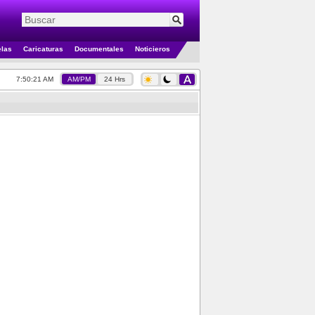
elas
Caricaturas
Documentales
Noticieros
7:50:21 AM
AM/PM
24 Hrs