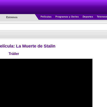
Películas
Programas y Series
Deportes
Telenov
Estrenos
Película: La Muerte de Stalin
Tráiler