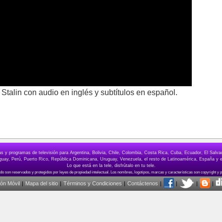
 Stalin con audio en inglés y subtítulos en español.
elas y programas de televisión para Argentina, Bolivia, Chile, Colombia, Costa Rica, Cuba, Ecuador, El Sa
ay, Perú, Puerto Rico, República Dominicana, Uruguay, Venezuela, el resto de Latinoamérica, España y e
Lo que está en la tele, disfrútalo en tu tele.
ión Móvil
|
Mapa del sitio
|
Términos y Condiciones
|
Contáctenos
|
|
|
|