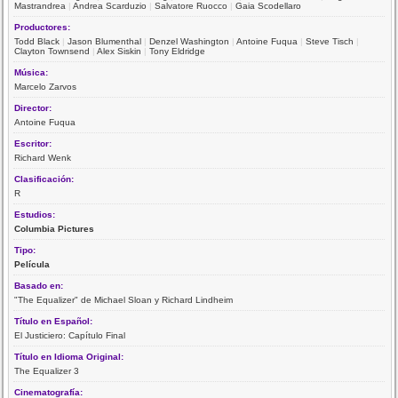
Mastrandrea
|
Andrea Scarduzio
|
Salvatore Ruocco
|
Gaia Scodellaro
Productores:
Todd Black
|
Jason Blumenthal
|
Denzel Washington
|
Antoine Fuqua
|
Steve Tisch
|
Clayton Townsend
|
Alex Siskin
|
Tony Eldridge
Música:
Marcelo Zarvos
Director:
Antoine Fuqua
Escritor:
Richard Wenk
Clasificación:
R
Estudios:
Columbia Pictures
Tipo:
Película
Basado en:
"The Equalizer" de Michael Sloan y Richard Lindheim
Título en Español:
El Justiciero: Capítulo Final
Título en Idioma Original:
The Equalizer 3
Cinematografía: