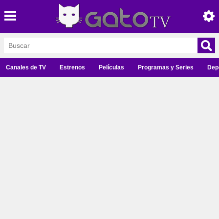
Canales de TV
Estrenos
Películas
Programas y Series
Dep