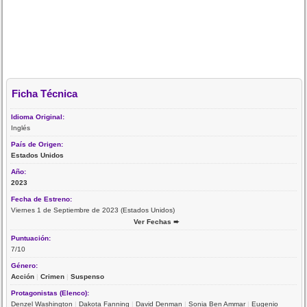
Ficha Técnica
Idioma Original:
Inglés
País de Origen:
Estados Unidos
Año:
2023
Fecha de Estreno:
Viernes 1 de Septiembre de 2023 (Estados Unidos)
Ver Fechas ➨
Puntuación:
7/10
Género:
Acción
|
Crimen
|
Suspenso
Protagonistas (Elenco):
Denzel Washington
|
Dakota Fanning
|
David Denman
|
Sonia Ben Ammar
|
Eugenio