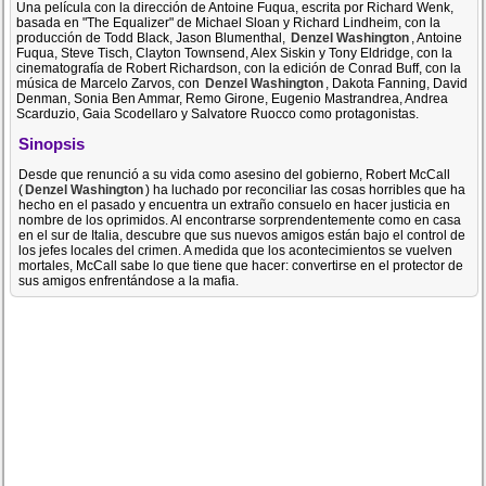
Una película con la dirección de Antoine Fuqua, escrita por Richard Wenk,
basada en "The Equalizer" de Michael Sloan y Richard Lindheim, con la
producción de Todd Black, Jason Blumenthal,
Denzel Washington
, Antoine
Fuqua, Steve Tisch, Clayton Townsend, Alex Siskin y Tony Eldridge, con la
cinematografía de Robert Richardson, con la edición de Conrad Buff, con la
música de Marcelo Zarvos, con
Denzel Washington
, Dakota Fanning, David
Denman, Sonia Ben Ammar, Remo Girone, Eugenio Mastrandrea, Andrea
Scarduzio, Gaia Scodellaro y Salvatore Ruocco como protagonistas.
Sinopsis
Desde que renunció a su vida como asesino del gobierno, Robert McCall
(
Denzel Washington
) ha luchado por reconciliar las cosas horribles que ha
hecho en el pasado y encuentra un extraño consuelo en hacer justicia en
nombre de los oprimidos. Al encontrarse sorprendentemente como en casa
en el sur de Italia, descubre que sus nuevos amigos están bajo el control de
los jefes locales del crimen. A medida que los acontecimientos se vuelven
mortales, McCall sabe lo que tiene que hacer: convertirse en el protector de
sus amigos enfrentándose a la mafia.