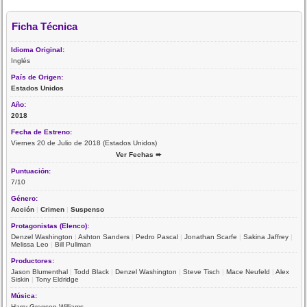
Ficha Técnica
Idioma Original:
Inglés
País de Origen:
Estados Unidos
Año:
2018
Fecha de Estreno:
Viernes 20 de Julio de 2018 (Estados Unidos)
Ver Fechas ➨
Puntuación:
7/10
Género:
Acción
|
Crimen
|
Suspenso
Protagonistas (Elenco):
Denzel Washington
|
Ashton Sanders
|
Pedro Pascal
|
Jonathan Scarfe
|
Sakina Jaffrey
|
Melissa Leo
|
Bill Pullman
Productores:
Jason Blumenthal
|
Todd Black
|
Denzel Washington
|
Steve Tisch
|
Mace Neufeld
|
Alex
Siskin
|
Tony Eldridge
Música:
Harry Gregson-Williams