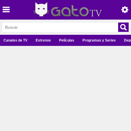
Canales de TV
Estrenos
Películas
Programas y Series
Dep