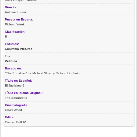
Director:
Antoine Fuqua
Puesta en Escena:
Richard Wenk
Clasificación:
R
Estudios:
Columbia Pictures
Tipo:
Película
Basado en:
"The Equalizer" de Michael Sloan y Richard Lindheim
Título en Español:
El Justiciero 2
Título en Idioma Original:
The Equalizer 2
Cinematografía:
Oliver Wood
Editor:
Conrad Buff IV