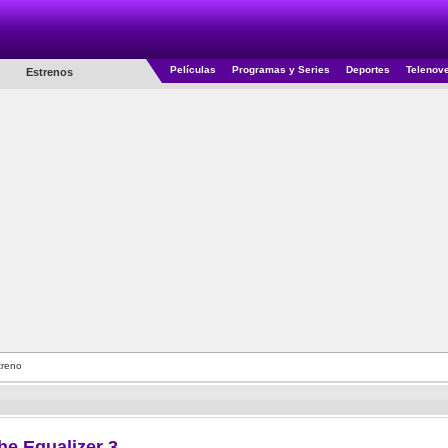
Películas
Programas y Series
Deportes
Telenov
Estrenos
treno
he Equalizer 3