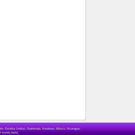
lvador, Estados Unidos, Guatemala, Honduras, México, Nicaragua,
l mundo latino.