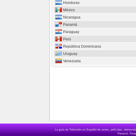
Honduras
México
Nicaragua
Panamá
Paraguay
Perú
República Dominicana
Uruguay
Venezuela
La guía de Televisión en Español de series, películas, telenov
Panamá, Paragu