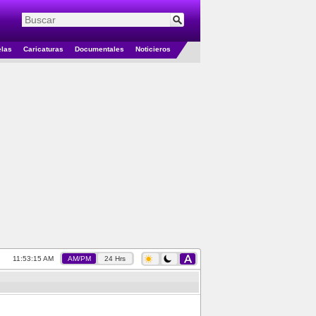
elas
Caricaturas
Documentales
Noticieros
11:53:15 AM
AM/PM
24 Hrs