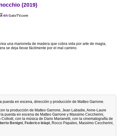
nocchio (2019)
en
GatoTV.com
 crea una marioneta de madera que cobra vida por arte de magia,
ra se deja llevar fácilmente por el mal camino.
 la puesta en escena, dirección y producción de Matteo Garrone.
 con la producción de Matteo Garrone, Jean Labadie, Anne-Laure
 la puesta en escena de Matteo Garrone y Massimo Ceccherini,
Collodi, con la música de Dario Marianelli, con la cinematografía de
berto Benigni
,
Federico Ielapi
, Rocco Papaleo, Massimo Ceccherini,