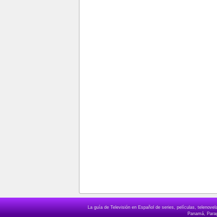
La guía de Televisión en Español de series, películas, telenov
Panamá, Paragu