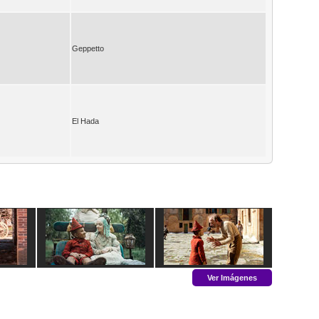
Geppetto
El Hada
Ver Imágenes