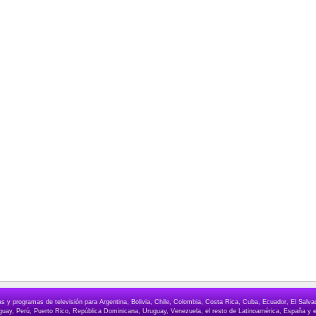
elas y programas de televisión para Argentina, Bolivia, Chile, Colombia, Costa Rica, Cuba, Ecuador, El Sa
ay, Perú, Puerto Rico, República Dominicana, Uruguay, Venezuela, el resto de Latinoamérica, España y e