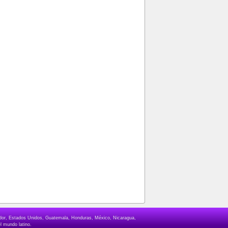
lvador, Estados Unidos, Guatemala, Honduras, México, Nicaragua,
l mundo latino.