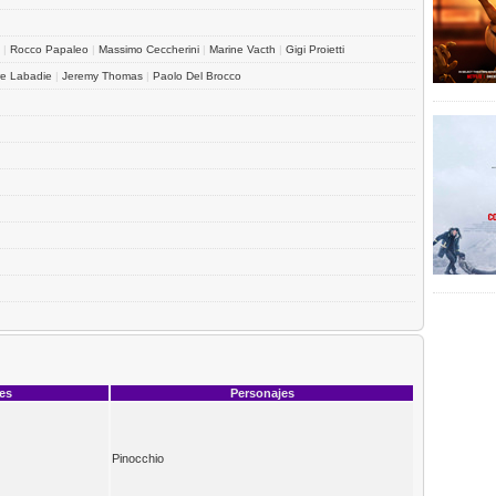
|
Rocco Papaleo
|
Massimo Ceccherini
|
Marine Vacth
|
Gigi Proietti
e Labadie
|
Jeremy Thomas
|
Paolo Del Brocco
ces
Personajes
Pinocchio