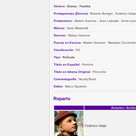
Género:
Drama
|
Familia
Protagonistas (Elenco):
Roberto Benigni
|
Federico Ielapi
Productores:
Matteo Garrone
|
Jean Labadie
|
Anne-Laur
Música:
Dario Marianelli
Director:
Matteo Garrone
Puesta en Escena:
Matteo Garrone
|
Massimo Ceccherini
Clasificación:
PG
Tipo:
Película
Título en Español:
Pinocho
Título en Idioma Original:
Pinocchio
Cinematografía:
Nicolaj Brüel
Editor:
Marco Spoletini
Reparto
Actores / Actri
Federico Ielapi