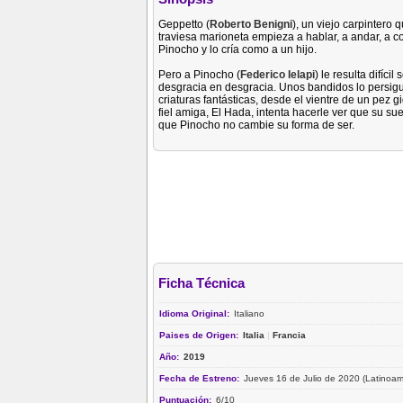
Geppetto (
Roberto Benigni
), un viejo carpintero
traviesa marioneta empieza a hablar, a andar, a c
Pinocho y lo cría como a un hijo.
Pero a Pinocho (
Federico Ielapi
) le resulta difíci
desgracia en desgracia. Unos bandidos lo persigu
criaturas fantásticas, desde el vientre de un pez 
fiel amiga, El Hada, intenta hacerle ver que su su
que Pinocho no cambie su forma de ser.
Ficha Técnica
Idioma Original:
Italiano
Paises de Origen:
Italia
|
Francia
Año:
2019
Fecha de Estreno:
Jueves 16 de Julio de 2020 (Latinoam
Puntuación:
6/10