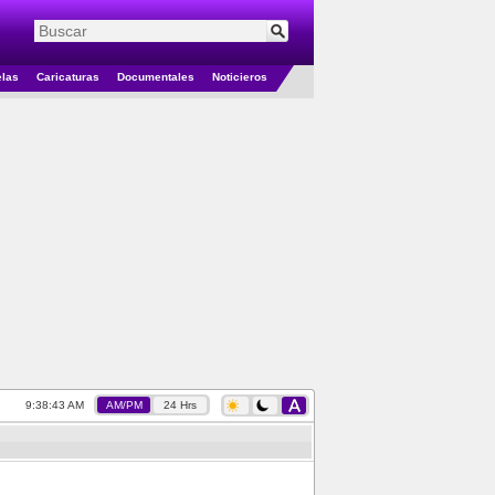
elas
Caricaturas
Documentales
Noticieros
9:38:44 AM
AM/PM
24 Hrs