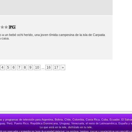
a un bebé ochi herido, una joven tímida campesina de la isla de Carpatia
a casa.
4
5
6
7
8
9
10
...
16
17
»
elas y programas de televisión para Argentina, Bolivia, Chile, Colombia, Costa Rica, Cuba, Ecuador, El Sa
ay, Perú, Puerto Rico, República Dominicana, Uruguay, Venezuela, el resto de Latinoamérica, España y e
Lo que está en la tele, disfrútalo en tu tele.