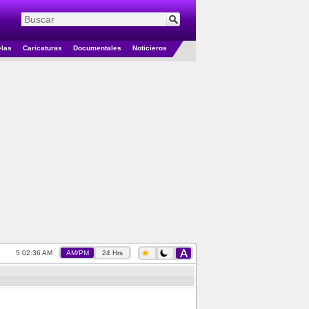
elas
Caricaturas
Documentales
Noticieros
5:02:37 AM
AM/PM
24 Hrs