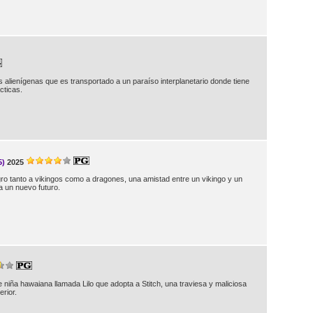
 alienígenas que es transportado a un paraíso interplanetario donde tiene
cticas.
5)
2025
o tanto a vikingos como a dragones, una amistad entre un vikingo y un
a un nuevo futuro.
e niña hawaiana llamada Lilo que adopta a Stitch, una traviesa y maliciosa
erior.