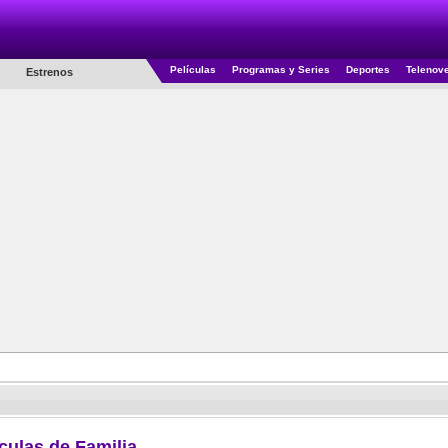
Películas
Programas y Series
Deportes
Telenov
Estrenos
ículas de Familia