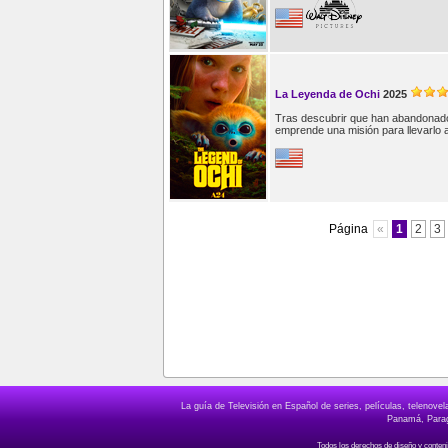
La Leyenda de Ochi
2025
Tras descubrir que han abandonado 
emprende una misión para llevarlo 
Página
«
1
2
3
La guía de Televisión en Español de series, películas, telenov
Panamá, Paragu