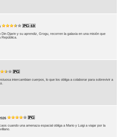
6
in Djarin y su aprendiz, Grogu, recorren la galaxia en una misión que
a República.
tuosa intercambian cuerpos, lo que los obliga a colaborar para sobrevivir a
as.
2026
caos cuando una amenaza espacial obliga a Mario y Luigi a viajar por la
illano.