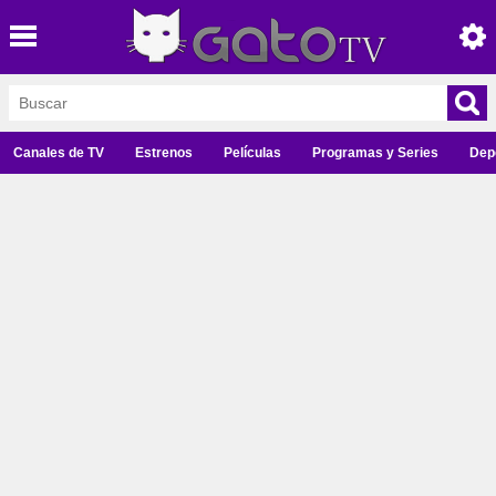
Canales de TV
Estrenos
Películas
Programas y Series
Dep