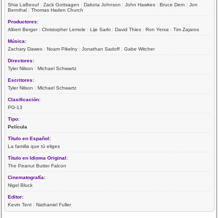
Shia LaBeouf
|
Zack Gottsagen
|
Dakota Johnson
|
John Hawkes
|
Bruce Dern
|
Jon
Bernthal
|
Thomas Haden Church
Productores:
Albert Berger
|
Christopher Lemole
|
Lije Sarki
|
David Thies
|
Ron Yerxa
|
Tim Zajaros
Música:
Zachary Dawes
|
Noam Pikelny
|
Jonathan Sadoff
|
Gabe Witcher
Directores:
Tyler Nilson
|
Michael Schwartz
Escritores:
Tyler Nilson
|
Michael Schwartz
Clasificación:
PG-13
Tipo:
Película
Título en Español:
La familia que tú eliges
Título en Idioma Original:
The Peanut Butter Falcon
Cinematografía:
Nigel Bluck
Editor:
Kevin Tent
|
Nathaniel Fuller