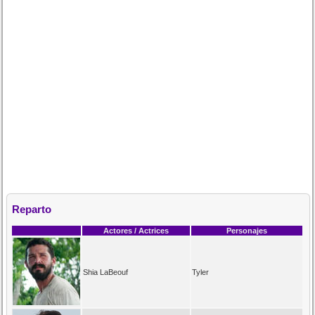
Reparto
Actores / Actrices
Personajes
Shia LaBeouf
Tyler