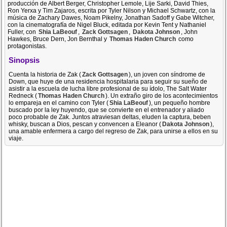
producción de Albert Berger, Christopher Lemole, Lije Sarki, David Thies,
Ron Yerxa y Tim Zajaros, escrita por Tyler Nilson y Michael Schwartz, con la
música de Zachary Dawes, Noam Pikelny, Jonathan Sadoff y Gabe Witcher,
con la cinematografía de Nigel Bluck, editada por Kevin Tent y Nathaniel
Fuller, con
Shia LaBeouf
,
Zack Gottsagen
,
Dakota Johnson
, John
Hawkes, Bruce Dern, Jon Bernthal y
Thomas Haden Church
como
protagonistas.
Sinopsis
Cuenta la historia de Zak (
Zack Gottsagen
), un joven con síndrome de
Down, que huye de una residencia hospitalaria para seguir su sueño de
asistir a la escuela de lucha libre profesional de su ídolo, The Salt Water
Redneck (
Thomas Haden Church
). Un extraño giro de los acontecimientos
lo empareja en el camino con Tyler (
Shia LaBeouf
), un pequeño hombre
buscado por la ley huyendo, que se convierte en el entrenador y aliado
poco probable de Zak. Juntos atraviesan deltas, eluden la captura, beben
whisky, buscan a Dios, pescan y convencen a Eleanor (
Dakota Johnson
),
una amable enfermera a cargo del regreso de Zak, para unirse a ellos en su
viaje.