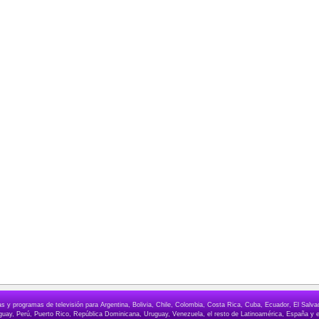
elas y programas de televisión para Argentina, Bolivia, Chile, Colombia, Costa Rica, Cuba, Ecuador, El Sa
ay, Perú, Puerto Rico, República Dominicana, Uruguay, Venezuela, el resto de Latinoamérica, España y e