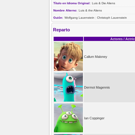
Título en Idioma Original:
Luis & Die Aliens
Nombre Alterno:
Luis & the Aliens
Guión:
Wolfgang Lauenstein
|
Christoph Lauenstein
Reparto
Actores / Actri
Callum Maloney
Dermot Magennis
Ian Coppinger