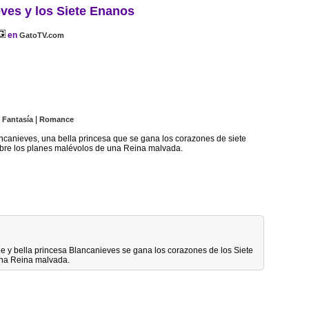
ves y los Siete Enanos
en
GatoTV.com
|
|
Fantasía
Romance
ancanieves, una bella princesa que se gana los corazones de siete
sobre los planes malévolos de una Reina malvada.
le y bella princesa Blancanieves se gana los corazones de los Siete
una Reina malvada.