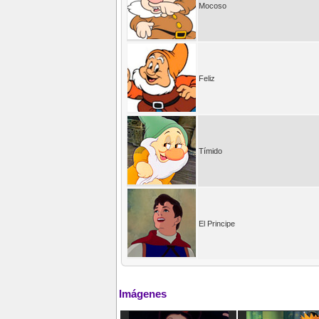
Mocoso
Feliz
Tímido
El Principe
Imágenes