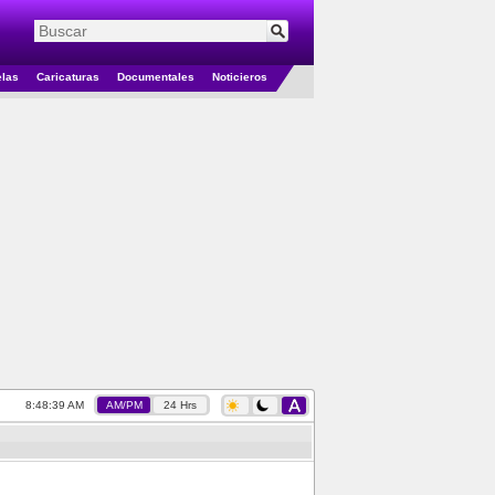
elas
Caricaturas
Documentales
Noticieros
8:48:40 AM
AM/PM
24 Hrs