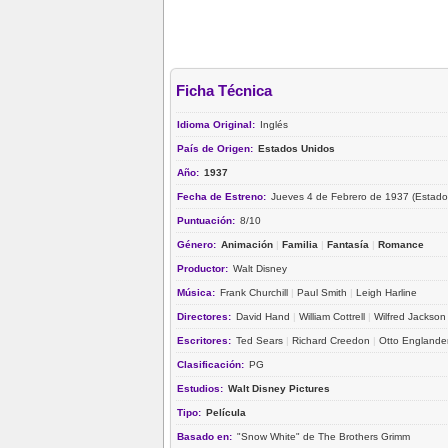
Ficha Técnica
Idioma Original:
Inglés
País de Origen:
Estados Unidos
Año:
1937
Fecha de Estreno:
Jueves 4 de Febrero de 1937 (Estado
Puntuación:
8/10
Género:
Animación
|
Familia
|
Fantasía
|
Romance
Productor:
Walt Disney
Música:
Frank Churchill
|
Paul Smith
|
Leigh Harline
Directores:
David Hand
|
William Cottrell
|
Wilfred Jackson
Escritores:
Ted Sears
|
Richard Creedon
|
Otto Englande
Clasificación:
PG
Estudios:
Walt Disney Pictures
Tipo:
Película
Basado en:
"Snow White" de The Brothers Grimm