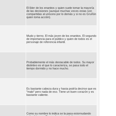
El líder de los enanitos y quien suele tomar la mayoría
de las decisiones (aunque muchas veces estas son
compartidas al unísono por lo demás y si no es Gruñón
quien toma acción).
Mudo y tierno. El más joven de los enanitos. El segundo
de importancia para el público y quien de todos es el
personaje de referencia infantil.
Probablemente el más destacable de todos. Su mayor
distintivo es el que lo caracteriza, se pasa todo el
tiempo dormido y no hace mucho.
Es bastante cabeza dura y hasta podría decirse que es
"malo" pero nada de eso. Tiene un buen corazón y es
bastante valiente.
Como su nombre lo indica se la pasa estornudando