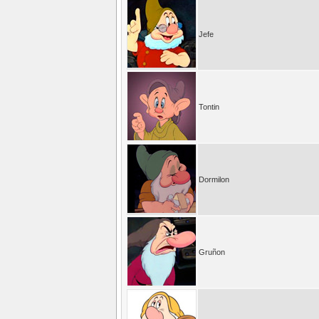
Jefe
Tontin
Dormilon
Gruñon