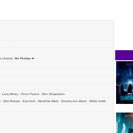
s Unidos)
Ver Fechas ➨
|
Larry Morey
|
Perce Pearce
|
Ben Sharpsteen
r
|
Dick Rickard
|
Earl Hurd
|
Merrill De Maris
|
Dorothy Ann Blank
|
Webb Smith