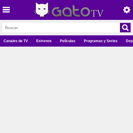
Canales de TV
Estrenos
Películas
Programas y Series
Dep