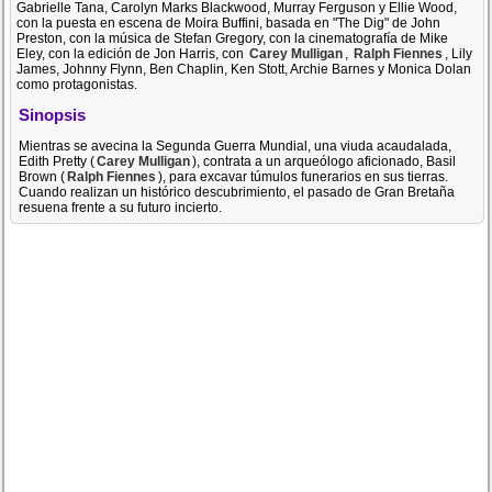
Gabrielle Tana, Carolyn Marks Blackwood, Murray Ferguson y Ellie Wood,
con la puesta en escena de Moira Buffini, basada en "The Dig" de John
Preston, con la música de Stefan Gregory, con la cinematografía de Mike
Eley, con la edición de Jon Harris, con
Carey Mulligan
,
Ralph Fiennes
, Lily
James, Johnny Flynn, Ben Chaplin, Ken Stott, Archie Barnes y Monica Dolan
como protagonistas.
Sinopsis
Mientras se avecina la Segunda Guerra Mundial, una viuda acaudalada,
Edith Pretty (
Carey Mulligan
), contrata a un arqueólogo aficionado, Basil
Brown (
Ralph Fiennes
), para excavar túmulos funerarios en sus tierras.
Cuando realizan un histórico descubrimiento, el pasado de Gran Bretaña
resuena frente a su futuro incierto.