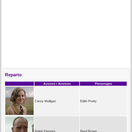
Reparto
Actores / Actrices
Personajes
Carey Mulligan
Edith Pretty
Ralph Fiennes
Basil Brown