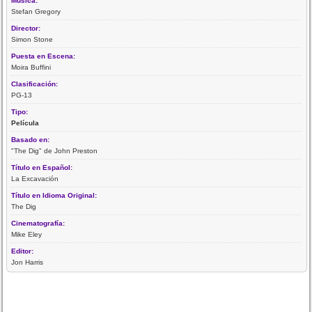
Música:
Stefan Gregory
Director:
Simon Stone
Puesta en Escena:
Moira Buffini
Clasificación:
PG-13
Tipo:
Película
Basado en:
"The Dig" de John Preston
Título en Español:
La Excavación
Título en Idioma Original:
The Dig
Cinematografía:
Mike Eley
Editor:
Jon Harris