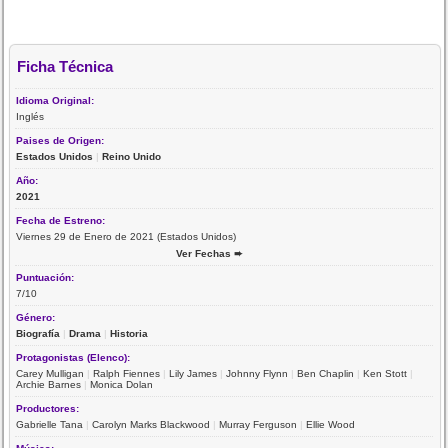
Ficha Técnica
Idioma Original:
Inglés
Paises de Origen:
Estados Unidos
|
Reino Unido
Año:
2021
Fecha de Estreno:
Viernes 29 de Enero de 2021 (Estados Unidos)
Ver Fechas ➨
Puntuación:
7/10
Género:
Biografía
|
Drama
|
Historia
Protagonistas (Elenco):
Carey Mulligan
|
Ralph Fiennes
|
Lily James
|
Johnny Flynn
|
Ben Chaplin
|
Ken Stott
|
Archie Barnes
|
Monica Dolan
Productores:
Gabrielle Tana
|
Carolyn Marks Blackwood
|
Murray Ferguson
|
Ellie Wood