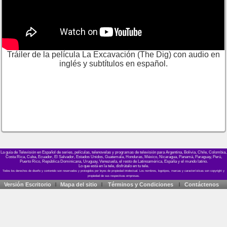
Tráiler de la película La Excavación (The Dig) con audio en
inglés y subtítulos en español.
La guía de Televisión en Español de series, películas, telenovelas y programas de televisión para Argentina, Bolivia, Chile, Colombia,
Costa Rica, Cuba, Ecuador, El Salvador, Estados Unidos, Guatemala, Honduras, México, Nicaragua, Panamá, Paraguay, Perú,
Puerto Rico, República Dominicana, Uruguay, Venezuela, el resto de Latinoamérica, España y el mundo latino.
Lo que está en la tele, disfrútalo en tu tele.
Versión Escritorio
Mapa del sitio
Términos y Condiciones
Contáctenos
|
|
|