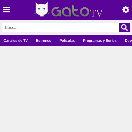
Canales de TV
Estrenos
Películas
Programas y Series
Dep