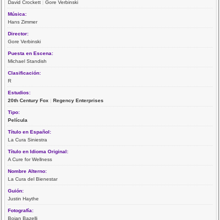
David Crockett
|
Gore Verbinski
Música:
Hans Zimmer
Director:
Gore Verbinski
Puesta en Escena:
Michael Standish
Clasificación:
R
Estudios:
20th Century Fox
|
Regency Enterprises
Tipo:
Película
Título en Español:
La Cura Siniestra
Título en Idioma Original:
A Cure for Wellness
Nombre Alterno:
La Cura del Bienestar
Guión:
Justin Haythe
Fotografía:
Bojan Bazelli