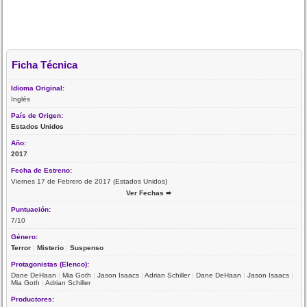
Ficha Técnica
Idioma Original:
Inglés
País de Origen:
Estados Unidos
Año:
2017
Fecha de Estreno:
Viernes 17 de Febrero de 2017 (Estados Unidos)
Ver Fechas ➨
Puntuación:
7/10
Género:
Terror
|
Misterio
|
Suspenso
Protagonistas (Elenco):
Dane DeHaan
|
Mia Goth
|
Jason Isaacs
|
Adrian Schiller
|
Dane DeHaan
|
Jason Isaacs
|
Mia Goth
|
Adrian Schiller
Productores: