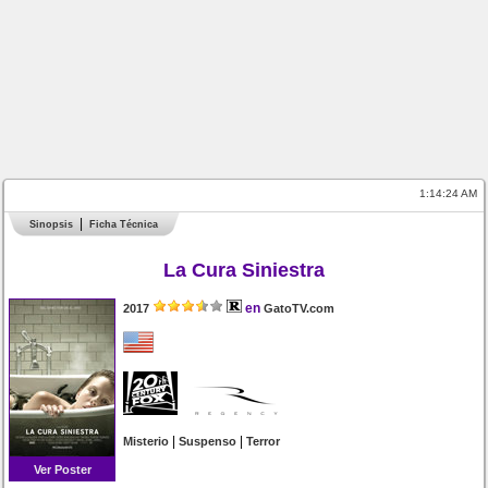
1:14:24 AM
Sinopsis
Ficha Técnica
La Cura Siniestra
en
2017
GatoTV.com
|
|
Misterio
Suspenso
Terror
Ver Poster