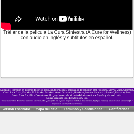
Tráiler de la película La Cura Siniestra (A Cure for Wellness)
con audio en inglés y subtítulos en español.
La guía de Televisión en Español de series, películas, telenovelas y programas de televisión para Argentina, Bolivia, Chile, Colombia,
Costa Rica, Cuba, Ecuador, El Salvador, Estados Unidos, Guatemala, Honduras, México, Nicaragua, Panamá, Paraguay, Perú,
Puerto Rico, República Dominicana, Uruguay, Venezuela, el resto de Latinoamérica, España y el mundo latino.
Lo que está en la tele, disfrútalo en tu tele.
Versión Escritorio
Mapa del sitio
Términos y Condiciones
Contáctenos
|
|
|