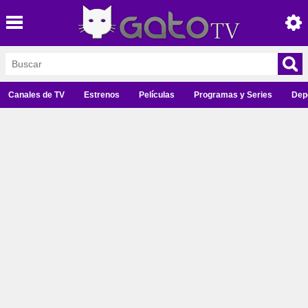
Canales de TV
Estrenos
Películas
Programas y Series
Dep