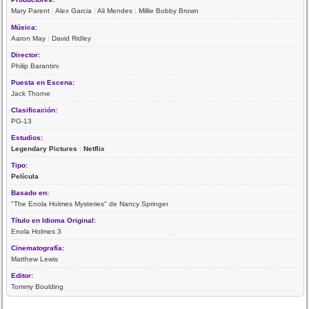
Mary Parent
|
Alex Garcia
|
Ali Mendes
|
Millie Bobby Brown
Música:
Aaron May
|
David Ridley
Director:
Philip Barantini
Puesta en Escena:
Jack Thorne
Clasificación:
PG-13
Estudios:
Legendary Pictures
|
Netflix
Tipo:
Película
Basado en:
"The Enola Holmes Mysteries" de Nancy Springer
Título en Idioma Original:
Enola Holmes 3
Cinematografía:
Matthew Lewis
Editor:
Tommy Boulding