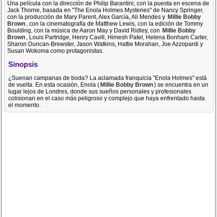
Una película con la dirección de Philip Barantini, con la puesta en escena de
Jack Thorne, basada en "The Enola Holmes Mysteries" de Nancy Springer,
con la producción de Mary Parent, Alex García, Ali Mendes y
Millie Bobby
Brown
, con la cinematografía de Matthew Lewis, con la edición de Tommy
Boulding, con la música de Aaron May y David Ridley, con
Millie Bobby
Brown
, Louis Partridge, Henry Cavill, Himesh Patel, Helena Bonham Carter,
Sharon Duncan-Brewster, Jason Watkins, Hattie Morahan, Joe Azzopardi y
Susan Wokoma como protagonistas.
Sinopsis
¿Suenan campanas de boda? La aclamada franquicia "Enola Holmes" está
de vuelta. En esta ocasión, Enola (
Millie Bobby Brown
) se encuentra en un
lugar lejos de Londres, donde sus sueños personales y profesionales
colisionan en el caso más peligroso y complejo que haya enfrentado hasta
el momento.