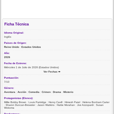
Ficha Técnica
Idioma Original:
Inglés
Paises de Origen:
Reino Unido
|
Estados Unidos
Año:
2026
Fecha de Estreno:
Miércoles 1 de Julio de 2026 (Estados Unidos)
Ver Fechas ➨
Puntuación:
7/10
Género:
Aventura
|
Acción
|
Comedia
|
Crimen
|
Drama
|
Misterio
Protagonistas (Elenco):
Millie Bobby Brown
|
Louis Partridge
|
Henry Cavill
|
Himesh Patel
|
Helena Bonham Carter
|
Sharon Duncan-Brewster
|
Jason Watkins
|
Hattie Morahan
|
Joe Azzopardi
|
Susan
Wokoma
Productores: