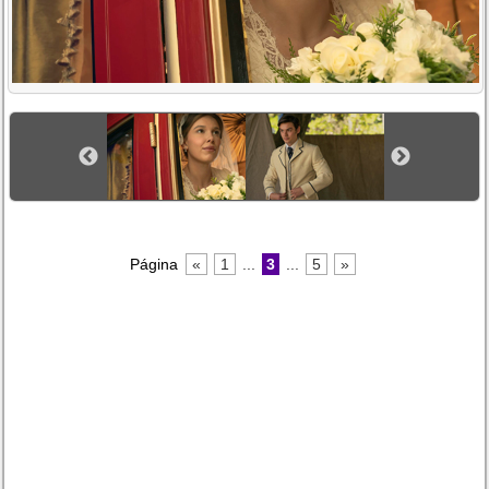
Página
«
1
...
3
...
5
»