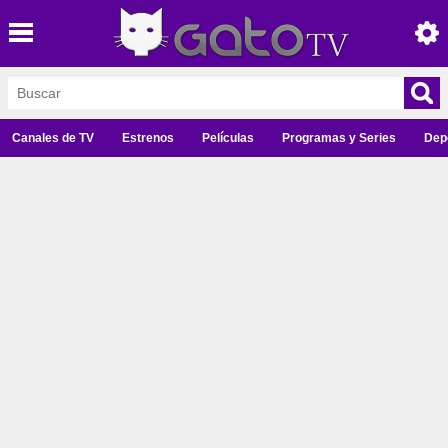
Canales de TV
Estrenos
Películas
Programas y Series
Dep