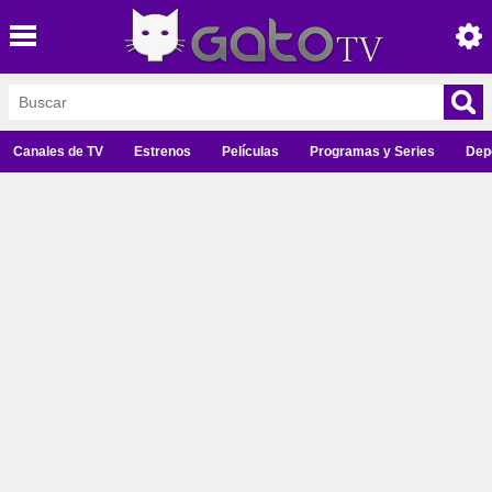
Canales de TV
Estrenos
Películas
Programas y Series
Dep