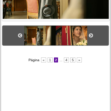
Página
«
1
2
...
4
5
»