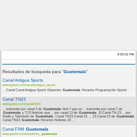
9:05:03 PM
Resultados de búsqueda para "
Guatemala
"
Canal Antigua Sports
www.gatotv.com/canal/antigua_sports
... Canal Canal Antigua Sports Deportes
Guatemala
Horarios Programación Sports
Canal TN23
www.gatotv.com/canal/tn23
... transmite por canal 3 de
Guatemala
Noti 7 que se ... transmite por canal 7 de
Guatemala
y T13 Noticias que ... por canal 13 de
Guatemala
. El Canal TN 23 ... por
Radio y Televisión de
Guatemala
. Canal TN23 Canal 23. ... 23 Canal 23 de
Guatemala
Canal TN23
Guatemala
Horarios Noticias 24 ...
Canal FXM
Guatemala
www.gatotv.com/canal/fxm_
guatemala