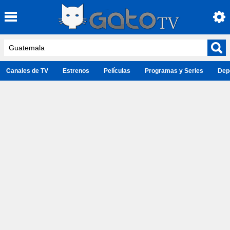
Canales de TV
Estrenos
Películas
Programas y Series
Dep