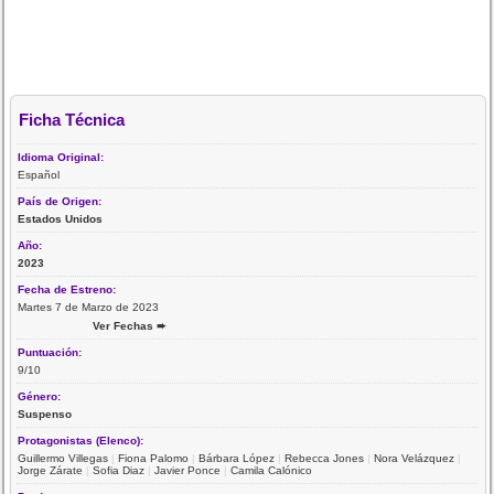
Ficha Técnica
Idioma Original:
Español
País de Origen:
Estados Unidos
Año:
2023
Fecha de Estreno:
Martes 7 de Marzo de 2023
Ver Fechas ➨
Puntuación:
9/10
Género:
Suspenso
Protagonistas (Elenco):
Guillermo Villegas
|
Fiona Palomo
|
Bárbara López
|
Rebecca Jones
|
Nora Velázquez
|
Jorge Zárate
|
Sofia Diaz
|
Javier Ponce
|
Camila Calónico