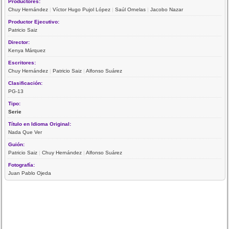
Productores:
Chuy Hernández
|
Víctor Hugo Pujol López
|
Saúl Ornelas
|
Jacobo Nazar
Productor Ejecutivo:
Patricio Saiz
Director:
Kenya Márquez
Escritores:
Chuy Hernández
|
Patricio Saiz
|
Alfonso Suárez
Clasificación:
PG-13
Tipo:
Serie
Título en Idioma Original:
Nada Que Ver
Guión:
Patricio Saiz
|
Chuy Hernández
|
Alfonso Suárez
Fotografía:
Juan Pablo Ojeda