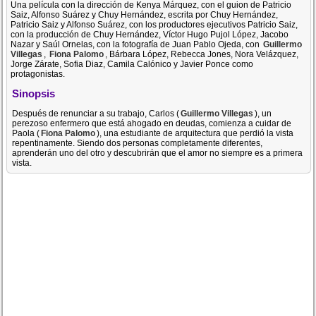
Una película con la dirección de Kenya Márquez, con el guion de Patricio
Saiz, Alfonso Suárez y Chuy Hernández, escrita por Chuy Hernández,
Patricio Saiz y Alfonso Suárez, con los productores ejecutivos Patricio Saiz,
con la producción de Chuy Hernández, Víctor Hugo Pujol López, Jacobo
Nazar y Saúl Ornelas, con la fotografía de Juan Pablo Ojeda, con
Guillermo
Villegas
,
Fiona Palomo
, Bárbara López, Rebecca Jones, Nora Velázquez,
Jorge Zárate, Sofia Diaz, Camila Calónico y Javier Ponce como
protagonistas.
Sinopsis
Después de renunciar a su trabajo, Carlos (
Guillermo Villegas
), un
perezoso enfermero que está ahogado en deudas, comienza a cuidar de
Paola (
Fiona Palomo
), una estudiante de arquitectura que perdió la vista
repentinamente. Siendo dos personas completamente diferentes,
aprenderán uno del otro y descubrirán que el amor no siempre es a primera
vista.