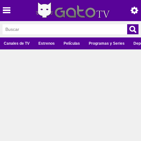
Canales de TV
Estrenos
Películas
Programas y Series
Dep