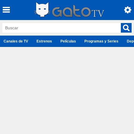
Canales de TV
Estrenos
Películas
Programas y Series
Dep