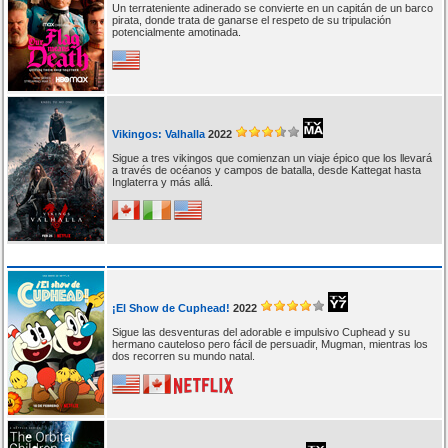
Un terrateniente adinerado se convierte en un capitán de un barco
pirata, donde trata de ganarse el respeto de su tripulación
potencialmente amotinada.
Vikingos: Valhalla
2022
Sigue a tres vikingos que comienzan un viaje épico que los llevará
a través de océanos y campos de batalla, desde Kattegat hasta
Inglaterra y más allá.
¡El Show de Cuphead!
2022
Sigue las desventuras del adorable e impulsivo Cuphead y su
hermano cauteloso pero fácil de persuadir, Mugman, mientras los
dos recorren su mundo natal.