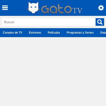
Canales de TV
Estrenos
Películas
Programas y Series
Dep