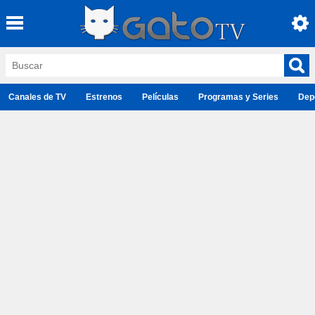
Canales de TV
Estrenos
Películas
Programas y Series
Dep