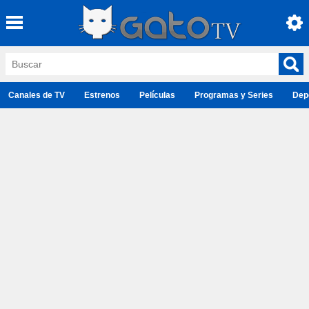
Canales de TV
Estrenos
Películas
Programas y Series
Dep