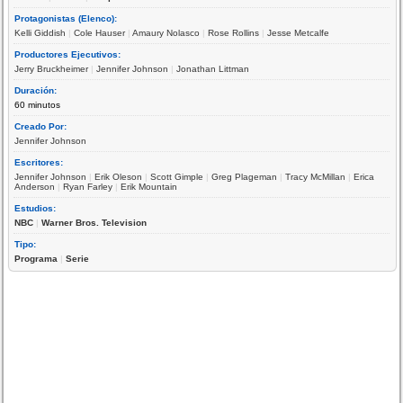
Protagonistas (Elenco):
Kelli Giddish
|
Cole Hauser
|
Amaury Nolasco
|
Rose Rollins
|
Jesse Metcalfe
Productores Ejecutivos:
Jerry Bruckheimer
|
Jennifer Johnson
|
Jonathan Littman
Duración:
60 minutos
Creado Por:
Jennifer Johnson
Escritores:
Jennifer Johnson
|
Erik Oleson
|
Scott Gimple
|
Greg Plageman
|
Tracy McMillan
|
Erica
Anderson
|
Ryan Farley
|
Erik Mountain
Estudios:
NBC
|
Warner Bros. Television
Tipo:
Programa
|
Serie