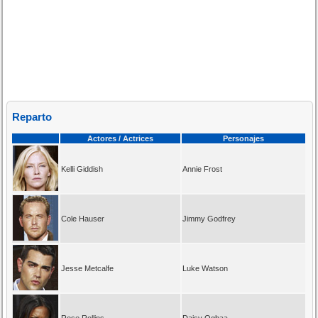
Reparto
Actores / Actrices
Personajes
Kelli Giddish
Annie Frost
Cole Hauser
Jimmy Godfrey
Jesse Metcalfe
Luke Watson
Rose Rollins
Daisy Ogbaa