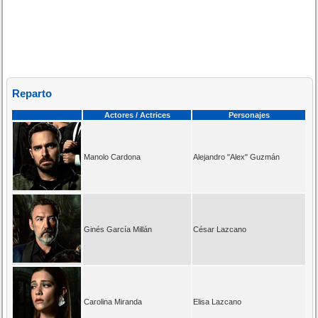
Reparto
Actores / Actrices
Personajes
Manolo Cardona
Alejandro "Alex" Guzmán
Ginés García Millán
César Lazcano
Carolina Miranda
Elisa Lazcano