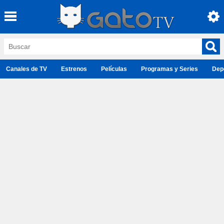
Canales de TV
Estrenos
Películas
Programas y Series
Dep