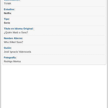
TV-MA
Estudios:
Netflix
Tipo:
Serie
Título en Idioma Original:
¿Quién Mató a Sara?
Nombre Alterno:
Who Killed Sara?
Guión:
José Ignacio Valenzuela
Fotografía:
Rodrigo Marina