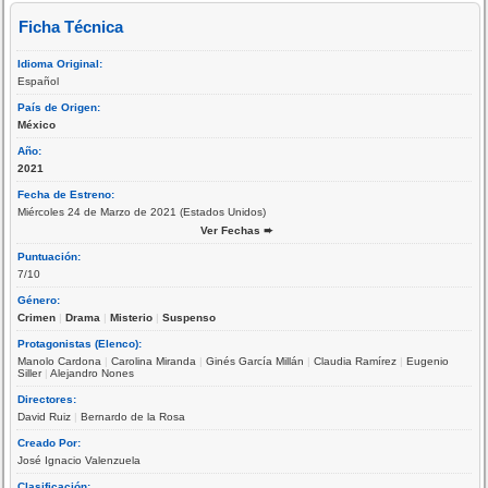
Ficha Técnica
Idioma Original:
Español
País de Origen:
México
Año:
2021
Fecha de Estreno:
Miércoles 24 de Marzo de 2021 (Estados Unidos)
Ver Fechas ➨
Puntuación:
7/10
Género:
Crimen
|
Drama
|
Misterio
|
Suspenso
Protagonistas (Elenco):
Manolo Cardona
|
Carolina Miranda
|
Ginés García Millán
|
Claudia Ramírez
|
Eugenio
Siller
|
Alejandro Nones
Directores:
David Ruiz
|
Bernardo de la Rosa
Creado Por:
José Ignacio Valenzuela
Clasificación: