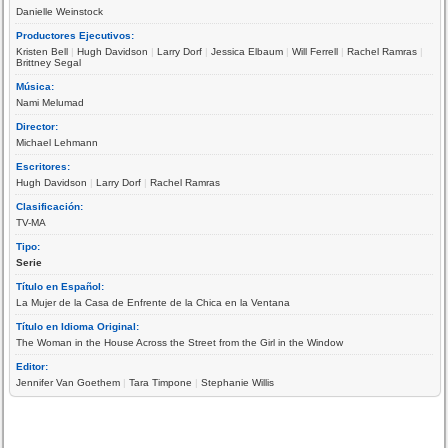
Danielle Weinstock
Productores Ejecutivos:
Kristen Bell
|
Hugh Davidson
|
Larry Dorf
|
Jessica Elbaum
|
Will Ferrell
|
Rachel Ramras
|
Brittney Segal
Música:
Nami Melumad
Director:
Michael Lehmann
Escritores:
Hugh Davidson
|
Larry Dorf
|
Rachel Ramras
Clasificación:
TV-MA
Tipo:
Serie
Título en Español:
La Mujer de la Casa de Enfrente de la Chica en la Ventana
Título en Idioma Original:
The Woman in the House Across the Street from the Girl in the Window
Editor:
Jennifer Van Goethem
|
Tara Timpone
|
Stephanie Willis