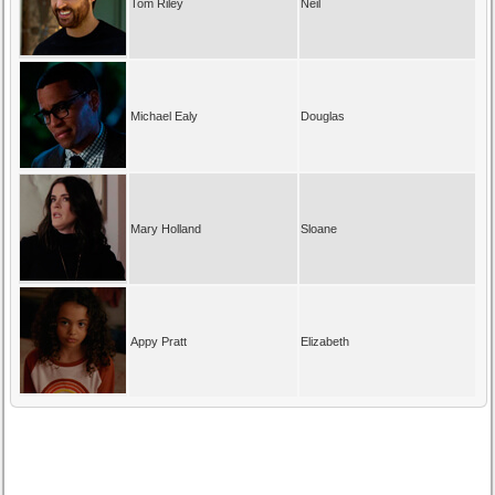
Tom Riley
Neil
Michael Ealy
Douglas
Mary Holland
Sloane
Appy Pratt
Elizabeth