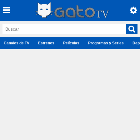
Canales de TV
Estrenos
Películas
Programas y Series
Dep