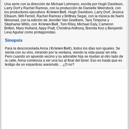
Una serie con la dirección de Michael Lehmann, escrita por Hugh Davidson,
Larry Dorf y Rachel Ramras, con la producción de Danielle Weinstock, con
los productores ejecutivos
Kristen Bell
, Hugh Davidson, Larry Dorf, Jessica
Elbaum, Will Ferrell, Rachel Ramras y Brittney Segal, con la música de Nami
Melumad, con la edición de Jennifer Van Goethem, Tara Timpone y
Stephanie Willis, con
Kristen Bell
, Tom Riley, Michael Ealy, Cameron
Britton, Mary Holland, Appy Pratt, Christina Anthony, Brenda Koo y Benjamín
Levy Aguilar como protagonistas.
Sinopsis
Para la desconsolada Anna (
Kristen Bell
), todos los días son iguales. Se
sienta con su vino, mirando por la ventana, viendo la vida pasar sin ella.
Pero cuando un apuesto vecino y su adorable hija se mudan al otro lado de
la calle, Anna comienza a ver una luz al final del túnel. Eso es hasta que es
testigo de un espantoso asesinato… ¿O no?