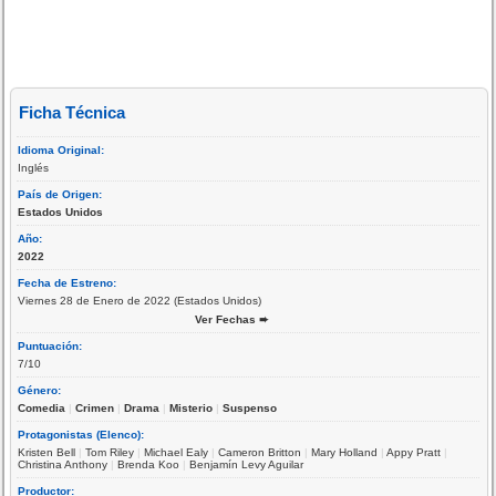
Ficha Técnica
Idioma Original:
Inglés
País de Origen:
Estados Unidos
Año:
2022
Fecha de Estreno:
Viernes 28 de Enero de 2022 (Estados Unidos)
Ver Fechas ➨
Puntuación:
7/10
Género:
Comedia
|
Crimen
|
Drama
|
Misterio
|
Suspenso
Protagonistas (Elenco):
Kristen Bell
|
Tom Riley
|
Michael Ealy
|
Cameron Britton
|
Mary Holland
|
Appy Pratt
|
Christina Anthony
|
Brenda Koo
|
Benjamín Levy Aguilar
Productor: