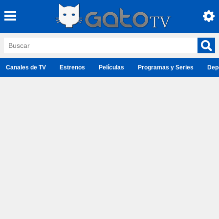
Canales de TV
Estrenos
Películas
Programas y Series
Dep