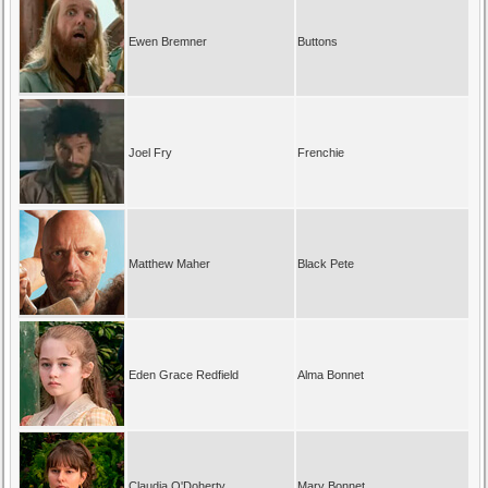
Ewen Bremner
Buttons
Joel Fry
Frenchie
Matthew Maher
Black Pete
Eden Grace Redfield
Alma Bonnet
Claudia O'Doherty
Mary Bonnet