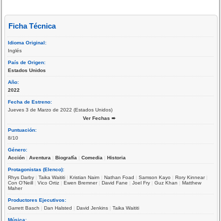
Ficha Técnica
Idioma Original:
Inglés
País de Origen:
Estados Unidos
Año:
2022
Fecha de Estreno:
Jueves 3 de Marzo de 2022 (Estados Unidos)
Ver Fechas ➨
Puntuación:
8/10
Género:
Acción
|
Aventura
|
Biografía
|
Comedia
|
Historia
Protagonistas (Elenco):
Rhys Darby
|
Taika Waititi
|
Kristian Nairn
|
Nathan Foad
|
Samson Kayo
|
Rory Kinnear
|
Con O'Neill
|
Vico Ortiz
|
Ewen Bremner
|
David Fane
|
Joel Fry
|
Guz Khan
|
Matthew
Maher
Productores Ejecutivos:
Garrett Basch
|
Dan Halsted
|
David Jenkins
|
Taika Waititi
Música: