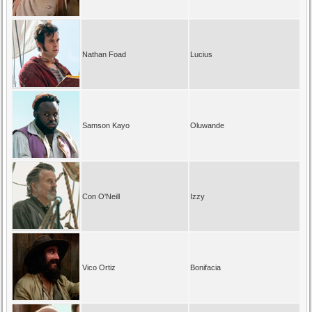
Nathan Foad
Lucius
Samson Kayo
Oluwande
Con O'Neill
Izzy
Vico Ortiz
Bonifacia