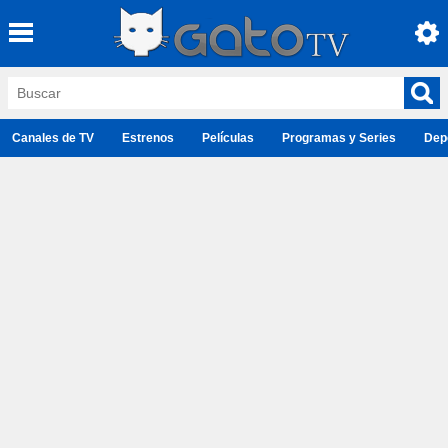
Canales de TV
Estrenos
Películas
Programas y Series
Dep