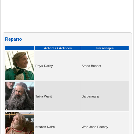
Reparto
Actores / Actrices
Personajes
Rhys Darby
Stede Bonnet
Taika Waititi
Barbanegra
Kristian Nairn
Wee John Feeney