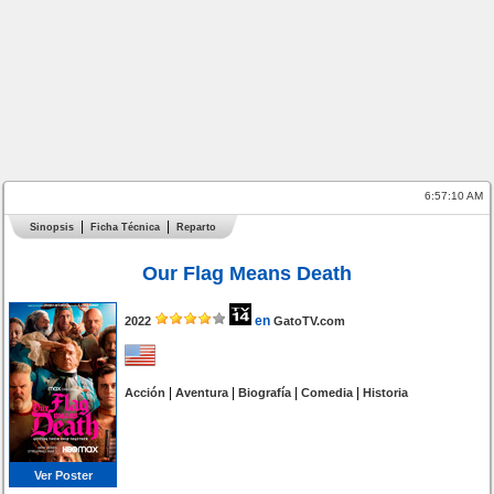
6:57:10 AM
Sinopsis
Ficha Técnica
Reparto
Our Flag Means Death
en
2022
GatoTV.com
|
|
|
|
Acción
Aventura
Biografía
Comedia
Historia
Ver Poster