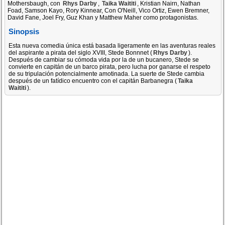
Mothersbaugh, con
Rhys Darby
,
Taika Waititi
, Kristian Nairn, Nathan
Foad, Samson Kayo, Rory Kinnear, Con O'Neill, Vico Ortiz, Ewen Bremner,
David Fane, Joel Fry, Guz Khan y Matthew Maher como protagonistas.
Sinopsis
Esta nueva comedia única está basada ligeramente en las aventuras reales
del aspirante a pirata del siglo XVIII, Stede Bonnnet (
Rhys Darby
).
Después de cambiar su cómoda vida por la de un bucanero, Stede se
convierte en capitán de un barco pirata, pero lucha por ganarse el respeto
de su tripulación potencialmente amotinada. La suerte de Stede cambia
después de un fatídico encuentro con el capitán Barbanegra (
Taika
Waititi
).