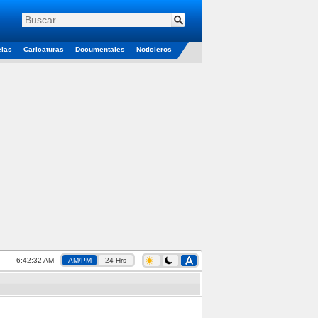
elas
Caricaturas
Documentales
Noticieros
6:42:32 AM
AM/PM
24 Hrs