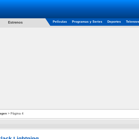
Películas
Programas y Series
Deportes
Telenov
Estrenos
agen
> Página 4
lack Lightning