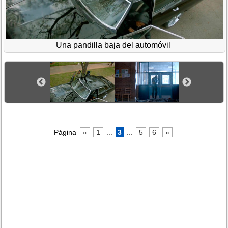
Una pandilla baja del automóvil
Página
«
1
...
3
...
5
6
»