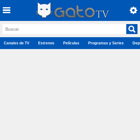
Canales de TV
Estrenos
Películas
Programas y Series
Dep