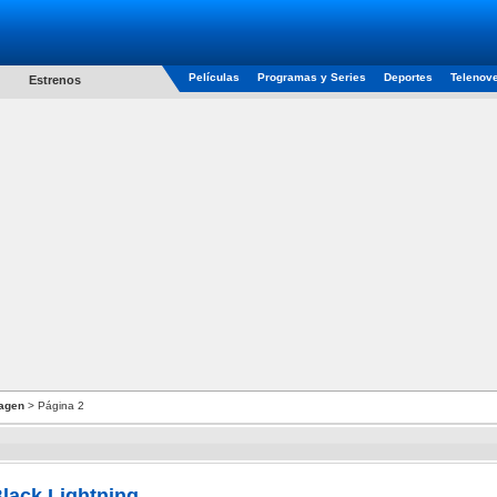
Películas
Programas y Series
Deportes
Telenov
Estrenos
agen
> Página 2
lack Lightning