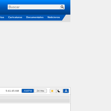
elas
Caricaturas
Documentales
Noticieros
5:41:46 AM
AM/PM
24 Hrs