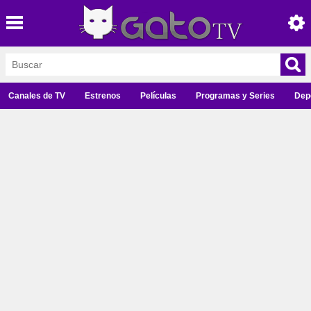
Canales de TV
Estrenos
Películas
Programas y Series
Dep