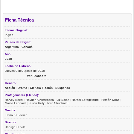
Ficha Técnica
Idioma Original:
Inglés
Paises de Origen:
Argentina
|
Canadá
Año:
2018
Fecha de Estreno:
Jueves 9 de Agosto de 2018
Ver Fechas ➨
Género:
Acción
|
Drama
|
Ciencia Ficción
|
Suspenso
Protagonistas (Elenco):
Harvey Keitel
|
Hayden Christensen
|
Liz Solari
|
Rafael Spregelburd
|
Fernán Mirás
|
Marco Leonardi
|
Justin Kelly
|
Iván Steinhardt
Música:
Emilio Kauderer
Director:
Rodrigo H. Vila