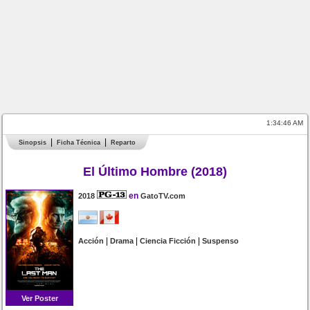
1:34:46 AM
Sinopsis
Ficha Técnica
Reparto
El Último Hombre (2018)
en
2018
GatoTV.com
|
|
|
Acción
Drama
Ciencia Ficción
Suspenso
Ver Poster