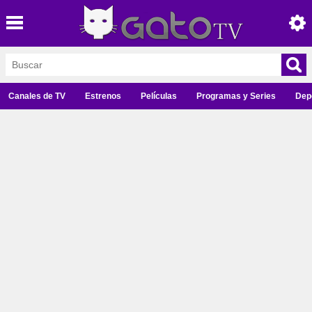
Canales de TV
Estrenos
Películas
Programas y Series
Dep