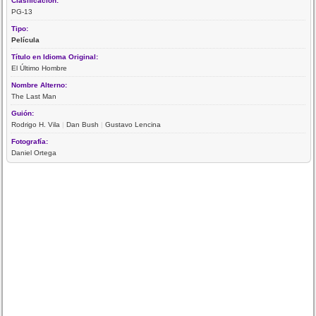
Clasificación:
PG-13
Tipo:
Película
Título en Idioma Original:
El Último Hombre
Nombre Alterno:
The Last Man
Guión:
Rodrigo H. Vila
|
Dan Bush
|
Gustavo Lencina
Fotografía:
Daniel Ortega