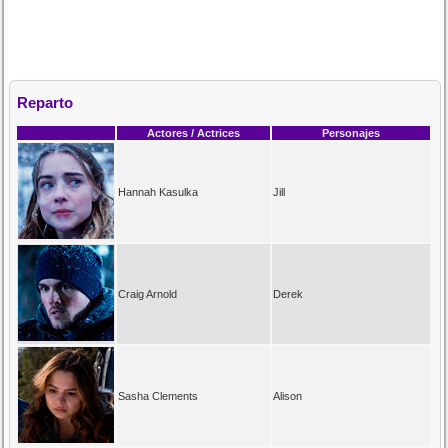
Reparto
Actores / Actrices
Personajes
Hannah Kasulka
Jill
Craig Arnold
Derek
Sasha Clements
Alison