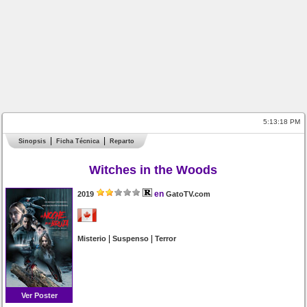
5:13:18 PM
Sinopsis
Ficha Técnica
Reparto
Witches in the Woods
en
2019
GatoTV.com
|
|
Misterio
Suspenso
Terror
Ver Poster