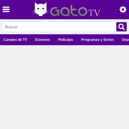
Canales de TV
Estrenos
Películas
Programas y Series
Dep