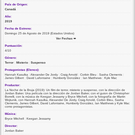
País de Origen:
Canadá
Año:
2019
Fecha de Estreno:
Domingo 25 de Agosto de 2019 (Estados Unidos)
Ver Fechas ➨
Puntuación:
4/10
Género:
Terror
|
Misterio
|
Suspenso
Protagonistas (Elenco):
Hannah Kasulka
|
Alexander De Jordy
|
Craig Arnold
|
Corbin Bleu
|
Sasha Clements
|
James Gilbert
|
David Lafontaine
|
Humberly González
|
Ian Matthews
|
Kyle Mac
Productor:
La Noche de la Bruja (2019): Un film de terror, misterio y suspenso, con la dirección de
Jordan Baker. Una película con la dirección de Jordan Baker, con el guion de Christopher
Borrelli, con la música de Keegan Jessamy y Bryce Mitchell, con la fotografía de Martin
Wojtunik, con Hannah Kasulka, Alexander De Jordy, Craig Arnold, Corbin Bleu, Sasha
Clements, James Gilbert, David Lafontaine, Humberly González, Ian Matthews y Kyle Mac
como protagonistas.
Música:
Bryce Mitchell
|
Keegan Jessamy
Director:
Jordan Baker