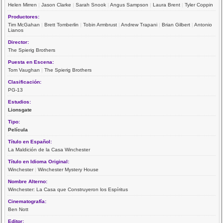
Helen Mirren
|
Jason Clarke
|
Sarah Snook
|
Angus Sampson
|
Laura Brent
|
Tyler Coppin
Productores:
Tim McGahan
|
Brett Tomberlin
|
Tobin Armbrust
|
Andrew Trapani
|
Brian Gilbert
|
Antonio
Lianos
Director:
The Spierig Brothers
Puesta en Escena:
Tom Vaughan
|
The Spierig Brothers
Clasificación:
PG-13
Estudios:
Lionsgate
Tipo:
Película
Título en Español:
La Maldición de la Casa Winchester
Título en Idioma Original:
Winchester
|
Winchester Mystery House
Nombre Alterno:
Winchester: La Casa que Construyeron los Espíritus
Cinematografía:
Ben Nott
Editor: