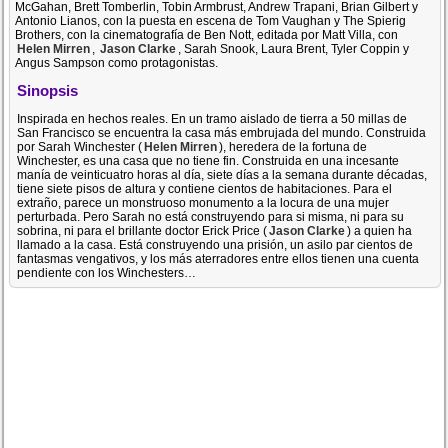
McGahan, Brett Tomberlin, Tobin Armbrust, Andrew Trapani, Brian Gilbert y
Antonio Lianos, con la puesta en escena de Tom Vaughan y The Spierig
Brothers, con la cinematografía de Ben Nott, editada por Matt Villa, con
Helen Mirren
,
Jason Clarke
, Sarah Snook, Laura Brent, Tyler Coppin y
Angus Sampson como protagonistas.
Sinopsis
Inspirada en hechos reales. En un tramo aislado de tierra a 50 millas de
San Francisco se encuentra la casa más embrujada del mundo. Construida
por Sarah Winchester (
Helen Mirren
), heredera de la fortuna de
Winchester, es una casa que no tiene fin. Construida en una incesante
manía de veinticuatro horas al día, siete días a la semana durante décadas,
tiene siete pisos de altura y contiene cientos de habitaciones. Para el
extraño, parece un monstruoso monumento a la locura de una mujer
perturbada. Pero Sarah no está construyendo para si misma, ni para su
sobrina, ni para el brillante doctor Erick Price (
Jason Clarke
) a quien ha
llamado a la casa. Está construyendo una prisión, un asilo par cientos de
fantasmas vengativos, y los más aterradores entre ellos tienen una cuenta
pendiente con los Winchesters…