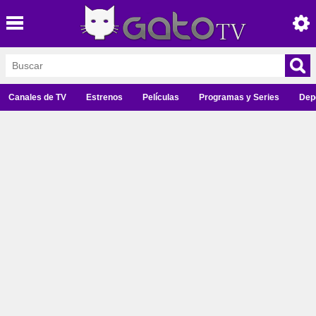
Canales de TV
Estrenos
Películas
Programas y Series
Dep