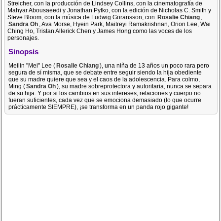
Streicher, con la producción de Lindsey Collins, con la cinematografía de
Mahyar Abousaeedi y Jonathan Pytko, con la edición de Nicholas C. Smith y
Steve Bloom, con la música de Ludwig Göransson, con
Rosalie Chiang
,
Sandra Oh
, Ava Morse, Hyein Park, Maitreyi Ramakrishnan, Orion Lee, Wai
Ching Ho, Tristan Allerick Chen y James Hong como las voces de los
personajes.
Sinopsis
Meilin "Mei" Lee (
Rosalie Chiang
), una niña de 13 años un poco rara pero
segura de sí misma, que se debate entre seguir siendo la hija obediente
que su madre quiere que sea y el caos de la adolescencia. Para colmo,
Ming (
Sandra Oh
), su madre sobreprotectora y autoritaria, nunca se separa
de su hija. Y por si los cambios en sus intereses, relaciones y cuerpo no
fueran suficientes, cada vez que se emociona demasiado (lo que ocurre
prácticamente SIEMPRE), ¡se transforma en un panda rojo gigante!