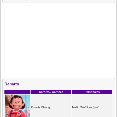
Reparto
Actores / Actrices
Personajes
Rosalie Chiang
Meilin "Mei" Lee (voz)