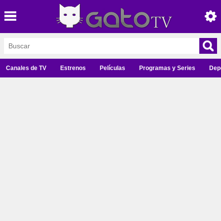
Canales de TV
Estrenos
Películas
Programas y Series
Dep