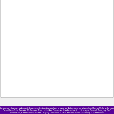
La guía de Televisión en Español de series, películas, telenovelas y programas de televisión para Argentina, Bolivia, Chile, Colombia,
Costa Rica, Cuba, Ecuador, El Salvador, Estados Unidos, Guatemala, Honduras, México, Nicaragua, Panamá, Paraguay, Perú,
Puerto Rico, República Dominicana, Uruguay, Venezuela, el resto de Latinoamérica, España y el mundo latino.