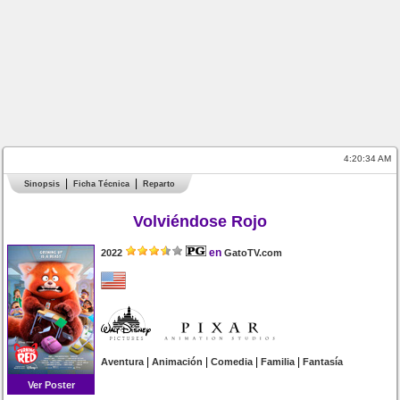
4:20:34 AM
Sinopsis
Ficha Técnica
Reparto
Volviéndose Rojo
en
2022
GatoTV.com
|
|
|
|
Aventura
Animación
Comedia
Familia
Fantasía
Ver Poster