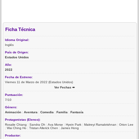
Ficha Técnica
Idioma Original:
Inglés
País de Origen:
Estados Unidos
Año:
2022
Fecha de Estreno:
Viernes 11 de Marzo de 2022 (Estados Unidos)
Ver Fechas ➨
Puntuación:
7/10
Género:
Animación
|
Aventura
|
Comedia
|
Familia
|
Fantasía
Protagonistas (Elenco):
Rosalie Chiang
|
Sandra Oh
|
Ava Morse
|
Hyein Park
|
Maitreyi Ramakrishnan
|
Orion Lee
|
Wai Ching Ho
|
Tristan Allerick Chen
|
James Hong
Productor: