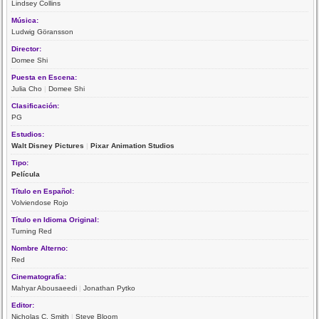
Lindsey Collins
Música:
Ludwig Göransson
Director:
Domee Shi
Puesta en Escena:
Julia Cho
|
Domee Shi
Clasificación:
PG
Estudios:
Walt Disney Pictures
|
Pixar Animation Studios
Tipo:
Película
Título en Español:
Volviendose Rojo
Título en Idioma Original:
Turning Red
Nombre Alterno:
Red
Cinematografía:
Mahyar Abousaeedi
|
Jonathan Pytko
Editor:
Nicholas C. Smith
|
Steve Bloom